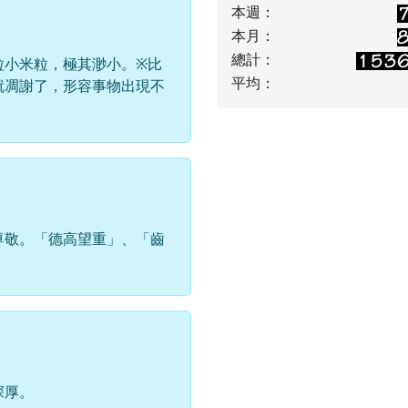
本週：
本月：
總計：
粒小米粒，極其渺小。※比
平均：
就凋謝了，形容事物出現不
尊敬。「德高望重」、「齒
深厚。