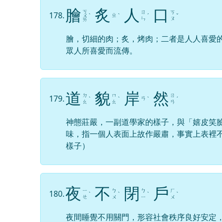
膾
炙
人
口
ㄎ
ㄖ
ㄎ
178.
ㄓ
ㄨ
ˋ
ˋ
ˊ
ˇ
ㄣ
ㄡ
ㄞ
膾，切細的肉；炙，烤肉；二者是人人喜愛
眾人所喜愛而流傳。
道
貌
岸
然
ㄉ
ㄇ
ㄖ
179.
ㄢ
ˋ
ˋ
ˋ
ˊ
ㄠ
ㄠ
ㄢ
神態莊嚴，一副道學家的樣子，與「嬉皮笑
味，指一個人表面上故作嚴肅，事實上表裡
樣子）
夜
不
閉
戶
ㄧ
ㄅ
ㄅ
ㄏ
180.
ˋ
ˋ
ˋ
ˋ
ㄝ
ㄨ
ㄧ
ㄨ
夜間睡覺不用關門，形容社會秩序良好安定