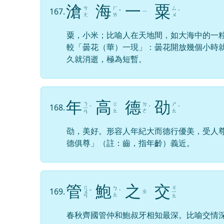
滄
海
一
粟
ㄘ
ㄏ
ㄙ
167.
ㄧ
ˇ
ˋ
ㄤ
ㄞ
ㄨ
粟，小米；比喻人在天地間，如大海中的一
較「曇花（華）一現」：曇花開放幾個小時
久就消逝，極為短暫。
年
高
德
劭
ㄋ
ㄍ
ㄉ
ㄕ
168.
ㄧ
ˊ
ˊ
ˋ
ㄠ
ㄜ
ㄠ
ㄢ
劭，美好。形容人年紀大而德行優美，受人
德俱尊」（註：齒，指年齡）義近。
管
鮑
之
交
ㄍ
ㄐ
ㄅ
169.
ㄓ
ㄨ
ˇ
ˋ
ㄧ
ㄠ
ㄢ
ㄠ
春秋齊國管仲和鮑叔牙相知最深。比喻交情