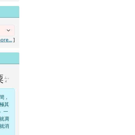
ore...
]
粟
ㄙ
ˋ
ㄨ
間，
極其
）一
就凋
就消