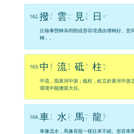
撥
雲
見
日
ㄐ
ㄅ
ㄩ
162.
ㄖ
ˊ
ㄧ
ˋ
ˋ
ㄛ
ㄣ
ㄢ
比喻事態轉為明朗或形容境遇由壞轉好。意
轉」。
中
流
砥
柱
ㄓ
ㄌ
ㄉ
ㄓ
163.
ㄨ
ㄧ
ˊ
ˇ
ˋ
ㄧ
ㄨ
ㄥ
ㄡ
中流，指黃河中游；砥柱，屹立於黃河中游
環境中能擔當大任。
車
水
馬
龍
ㄕ
ㄌ
ㄔ
ㄇ
164.
ㄨ
ˇ
ˇ
ㄨ
ˊ
ㄜ
ㄚ
ㄟ
ㄥ
車像流水，馬像長龍一樣往來不絕。形容車