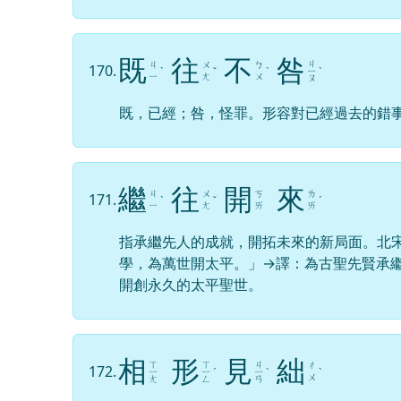
既
往
不
咎
ㄐ
ㄐ
ㄨ
ㄅ
170.
ˋ
ˇ
ˋ
ㄧ
ˋ
ㄧ
ㄤ
ㄨ
ㄡ
既，已經；咎，怪罪。形容對已經過去的錯
繼
往
開
來
ㄐ
ㄨ
ㄎ
ㄌ
171.
ˋ
ˇ
ˊ
ㄧ
ㄤ
ㄞ
ㄞ
指承繼先人的成就，開拓未來的新局面。北
學，為萬世開太平。」→譯：為古聖先賢承
開創永久的太平聖世。
相
形
見
絀
ㄒ
ㄒ
ㄐ
ㄔ
172.
ㄧ
ㄧ
ˊ
ㄧ
ˋ
ˋ
ㄨ
ㄤ
ㄥ
ㄢ