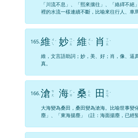
「川流不息」、「熙來攘往」、「絡繹不絕
裡的水流一樣連續不斷，比喻來往行人、車
維
妙
維
肖
ㄇ
ㄒ
ㄨ
ㄨ
165.
ˊ
ㄧ
ˋ
ˊ
ㄧ
ˋ
ㄟ
ㄟ
ㄠ
ㄠ
維，文言語助詞；妙，美、好；肖，像、逼
真。
滄
海
桑
田
ㄊ
ㄘ
ㄏ
ㄙ
166.
ˇ
ㄧ
ˊ
ㄤ
ㄞ
ㄤ
ㄢ
大海變為桑田，桑田變為滄海。比喻世事變
塵」、「東海揚塵」（註：海面揚塵，已經