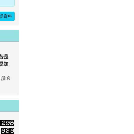
語資料
苦是
是加
佚名