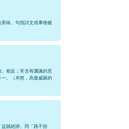
的美味。句指詩文或事物被
臉」相反；常含有譏諷的意
不一。（岸然，高傲威嚴的
，盜賊絕跡。同「路不拾