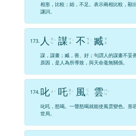
相形，比較；絀，不足。表示兩相比較，顯
謙詞。
人
謀
不
臧
ㄖ
ㄇ
ㄅ
ㄗ
173.
ˊ
ˊ
ˋ
ㄣ
ㄡ
ㄨ
ㄤ
謀，謀畫；臧，善、好；句謂人的謀畫不妥
原因，是人為所導致，與天命毫無關係。
叱
吒
風
雲
ㄓ
ㄈ
ㄩ
174.
ㄔ
ˋ
ˋ
ˊ
ㄚ
ㄥ
ㄣ
叱吒，怒喝。一聲怒喝就能使風雲變色。形
世局。