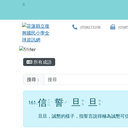
花蓮縣立復興國民小學全
跳至主內容區
(03)8223208
(03)8
頁尾區域
主內容區域
所有成語
搜尋：
信
誓
旦
旦
ㄒ
ㄉ
ㄉ
161.
ㄕ
ㄧ
ˋ
ˋ
ˋ
ˋ
ㄢ
ㄢ
ㄣ
旦旦，誠懇的樣子，指誓言說得極為誠懇可