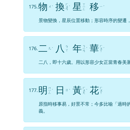
物
換
星
移
ㄏ
ㄒ
175.
ㄨ
ㄧ
ˋ
ㄨ
ˋ
ㄧ
ˊ
ㄢ
ㄥ
景物變換，星辰位置移動；形容時序的變遷
二
八
年
華
ㄋ
ㄏ
ㄅ
176.
ㄦ
ˋ
ㄧ
ˊ
ㄨ
ˊ
ㄚ
ㄢ
ㄚ
二八，即十六歲。用以形容少女正當青春美
明
日
黃
花
ㄇ
ㄏ
ㄏ
177.
ㄖ
ㄧ
ˊ
ˋ
ㄨ
ˊ
ㄨ
ㄥ
ㄤ
ㄚ
原指時移事易，好景不常；今多比喻「過時
義。