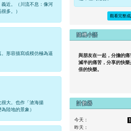
」義近。（川流不息：像河
馬很多。）
觀看完整成
隨機小語
真。形容描寫或模仿極為逼
與朋友在一起，分擔的痛
減半的痛苦，分享的快樂
倍的快樂。
化很大。也作「滄海揚
計數器
變為陸地的景象）
今天：
昨天：