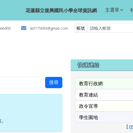
球資訊網
主選單
花蓮縣立復興國民小學全球資訊網
帳號
566493
sbl175093@gmail.com
右邊區域內容
快速連結
搜尋
信。
[
m