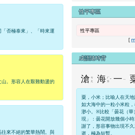
性平專區
同「否極泰來」、「時來運
[
m
成語隨時背
滄
海
一
ㄘ
ㄏ
ˇ
ㄧ
之山。形容人在艱難動盪的
ㄤ
ㄞ
粟，小米；比喻人在天地
如大海中的一粒小米粒，
渺小。※比較「曇花（華
現」：曇花開放幾個小時
謝了，形容事物出現不久
馬往來不絕的繁華熱鬧。與
逝，極為短暫。