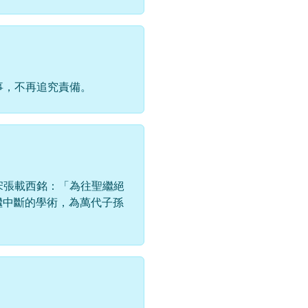
事，不再追究責備。
宋張載西銘：「為往聖繼絕
繼中斷的學術，為萬代子孫