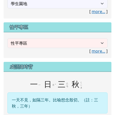
[
more...
]
性平專區
[
more...
]
成語隨時背
一
日
三
秋
ㄑ
ㄙ
ㄧ
ㄖ
ˋ
ㄧ
ㄢ
ㄡ
一天不見，如隔三年。比喻想念殷切。（註：三
秋，三年）