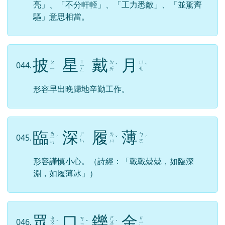
亮」、「不分軒輊」、「工力悉敵」、「並駕齊
驅」意思相當。
披
星
戴
月
ㄒ
ㄆ
ㄉ
ㄩ
044.
ㄧ
ˋ
ˋ
ㄧ
ㄞ
ㄝ
ㄥ
形容早出晚歸地辛勤工作。
臨
深
履
薄
ㄌ
ㄕ
ㄌ
ㄅ
045.
ㄧ
ˊ
ˇ
ˊ
ㄣ
ㄩ
ㄛ
ㄣ
形容謹慎小心。（詩經：「戰戰兢兢，如臨深
淵，如履薄冰」）
眾
口
鑠
金
ㄓ
ㄕ
ㄐ
ㄎ
046.
ㄨ
ˋ
ˇ
ㄨ
ˋ
ㄧ