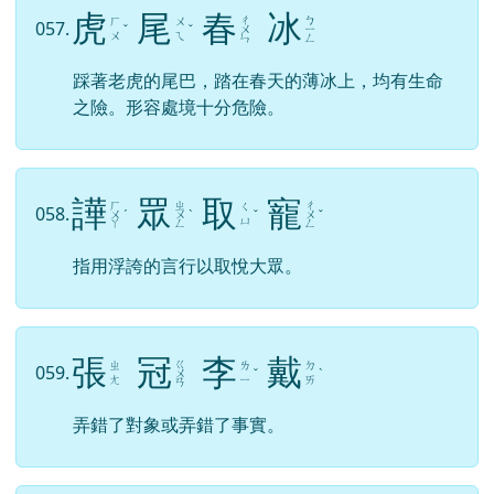
虎
尾
春
冰
ㄔ
ㄅ
ㄏ
ㄨ
057.
ˇ
ˇ
ㄨ
ㄧ
ㄨ
ㄟ
ㄣ
ㄥ
踩著老虎的尾巴，踏在春天的薄冰上，均有生命
之險。形容處境十分危險。
譁
眾
取
寵
ㄏ
ㄓ
ㄔ
ㄑ
058.
ㄨ
ˊ
ㄨ
ˋ
ˇ
ㄨ
ˇ
ㄩ
ㄚ
ㄥ
ㄥ
指用浮誇的言行以取悅大眾。
張
冠
李
戴
ㄍ
ㄓ
ㄌ
ㄉ
059.
ㄨ
ˇ
ˋ
ㄤ
ㄧ
ㄞ
ㄢ
弄錯了對象或弄錯了事實。