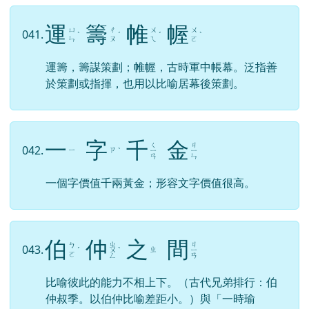
運
籌
帷
幄
ㄩ
ㄔ
ㄨ
ㄨ
041.
ˋ
ˊ
ˊ
ˋ
ㄣ
ㄡ
ㄟ
ㄛ
運籌，籌謀策劃；帷幄，古時軍中帳幕。泛指善
於策劃或指揮，也用以比喻居幕後策劃。
一
字
千
金
ㄑ
ㄐ
042.
ㄧ
ㄗ
ˋ
ㄧ
ㄧ
ㄢ
ㄣ
一個字價值千兩黃金；形容文字價值很高。
伯
仲
之
間
ㄓ
ㄐ
ㄅ
043.
ㄓ
ˊ
ㄨ
ˋ
ㄧ
ㄛ
ㄥ
ㄢ
比喻彼此的能力不相上下。（古代兄弟排行：伯
仲叔季。以伯仲比喻差距小。）與「一時瑜