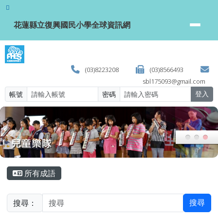
花蓮縣立復興國民小學全球資訊網
跳至主內容區
花蓮縣立復興國民小學全球資訊網
(03)8223208
(03)8566493
sbl175093@gmail.com
帳號
密碼
登入
頁尾區域
主內容區域
所有成語
搜尋：
搜尋