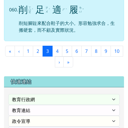
削
足
適
履
ㄒ
ㄗ
ㄌ
060.
ㄕ
ㄩ
ˋ
ˊ
ˋ
ˇ
ㄨ
ㄩ
ㄝ
削短腳趾來配合鞋子的大小。形容勉強求合，生
搬硬套，而不顧及實際狀況。
第一頁
上一頁
(目前頁次)
«
‹
1
2
3
4
5
6
7
8
9
10
下一頁
最後頁
›
»
右邊區域內容
快速連結