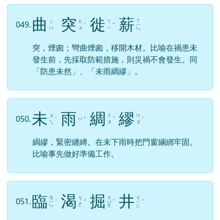
曲
突
徙
薪
ㄒ
ㄑ
ㄊ
ㄒ
049.
ˊ
ˇ
ㄧ
ㄩ
ㄨ
ㄧ
ㄣ
突，煙囪；彎曲煙囪，移開木材。比喻在禍患未
發生前，先採取防範措施，則災禍不會發生。同
「防患未然」、「未雨綢繆」。
未
雨
綢
繆
ㄨ
ㄔ
ㄇ
050.
ㄩ
ˋ
ˇ
ˊ
ˊ
ㄟ
ㄡ
ㄡ
綢繆，緊密纏縛。在未下雨時把門窗綑綁牢固。
比喻事先做好準備工作。
臨
渴
掘
井
ㄌ
ㄐ
ㄐ
ㄎ
051.
ㄧ
ˊ
ˇ
ㄩ
ˊ
ㄧ
ˇ
ㄜ
ㄣ
ㄝ
ㄥ