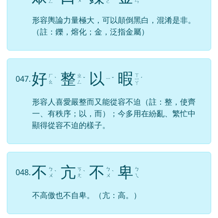
ㄡ
ㄥ
ㄛ
ㄣ
形容輿論力量極大，可以顛倒黑白，混淆是非。
（註：鑠，熔化；金，泛指金屬）
好
整
以
暇
ㄒ
ㄏ
ㄓ
047.
ㄧ
ˋ
ˇ
ˇ
ㄧ
ˊ
ㄠ
ㄥ
ㄚ
形容人喜愛嚴整而又能從容不迫（註：整，使齊
一、有秩序；以，而）；今多用在紛亂、繁忙中
顯得從容不迫的樣子。
不
亢
不
卑
ㄅ
ㄎ
ㄅ
ㄅ
048.
ˋ
ˋ
ˋ
ㄨ
ㄤ
ㄨ
ㄟ
不高傲也不自卑。（亢：高。）