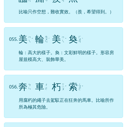
ㄢ
ㄣ
ㄢ
比喻只作空想，難收實效。（羨，希望得到。）
美
輪
美
奐
ㄌ
ㄏ
ㄇ
ㄇ
055.
ˇ
ㄨ
ˊ
ˇ
ㄨ
ˋ
ㄟ
ㄟ
ㄣ
ㄢ
輪：高大的樣子。奐：文彩鮮明的樣子。形容房
屋規模高大、裝飾華美。
奔
車
朽
索
ㄒ
ㄙ
ㄅ
ㄔ
056.
ㄧ
ˇ
ㄨ
ˇ
ㄣ
ㄜ
ㄡ
ㄛ
用腐朽的繩子去駕馭正在狂奔的馬車。比喻所作
所為極其危險。