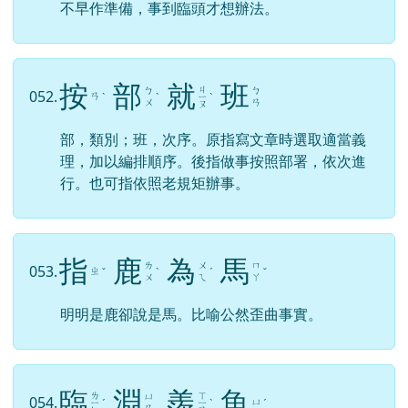
不早作準備，事到臨頭才想辦法。
按
部
就
班
ㄐ
ㄅ
ㄅ
052.
ㄢ
ˋ
ˋ
ㄧ
ˋ
ㄨ
ㄢ
ㄡ
部，類別；班，次序。原指寫文章時選取適當義
理，加以編排順序。後指做事按照部署，依次進
行。也可指依照老規矩辦事。
指
鹿
為
馬
ㄌ
ㄨ
ㄇ
053.
ㄓ
ˇ
ˋ
ˊ
ˇ
ㄨ
ㄟ
ㄚ
明明是鹿卻說是馬。比喻公然歪曲事實。
臨
淵
羨
魚
ㄌ
ㄒ
ㄩ
054.
ㄩ
ㄧ
ˊ
ㄧ
ˋ
ˊ