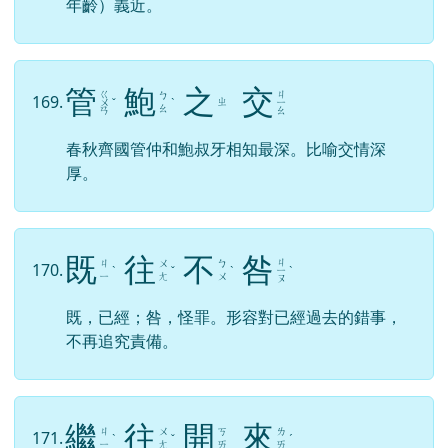
年齡）義近。
管
鮑
之
交
ㄍ
ㄐ
ㄅ
169.
ㄓ
ㄨ
ˇ
ˋ
ㄧ
ㄠ
ㄢ
ㄠ
春秋齊國管仲和鮑叔牙相知最深。比喻交情深
厚。
既
往
不
咎
ㄐ
ㄐ
ㄨ
ㄅ
170.
ˋ
ˇ
ˋ
ㄧ
ˋ
ㄧ
ㄤ
ㄨ
ㄡ
既，已經；咎，怪罪。形容對已經過去的錯事，
不再追究責備。
繼
往
開
來
ㄐ
ㄨ
ㄎ
ㄌ
171.
ˋ
ˇ
ˊ
ㄧ
ㄤ
ㄞ
ㄞ