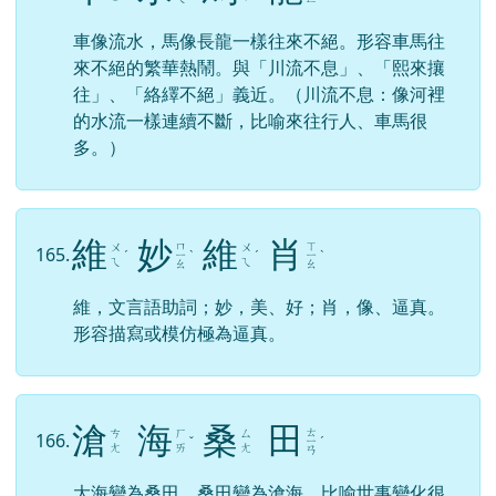
車像流水，馬像長龍一樣往來不絕。形容車馬往
來不絕的繁華熱鬧。與「川流不息」、「熙來攘
往」、「絡繹不絕」義近。（川流不息：像河裡
的水流一樣連續不斷，比喻來往行人、車馬很
多。）
維
妙
維
肖
ㄇ
ㄒ
ㄨ
ㄨ
165.
ˊ
ㄧ
ˋ
ˊ
ㄧ
ˋ
ㄟ
ㄟ
ㄠ
ㄠ
維，文言語助詞；妙，美、好；肖，像、逼真。
形容描寫或模仿極為逼真。
滄
海
桑
田
ㄊ
ㄘ
ㄏ
ㄙ
166.
ˇ
ㄧ
ˊ
ㄤ
ㄞ
ㄤ
ㄢ
大海變為桑田，桑田變為滄海。比喻世事變化很