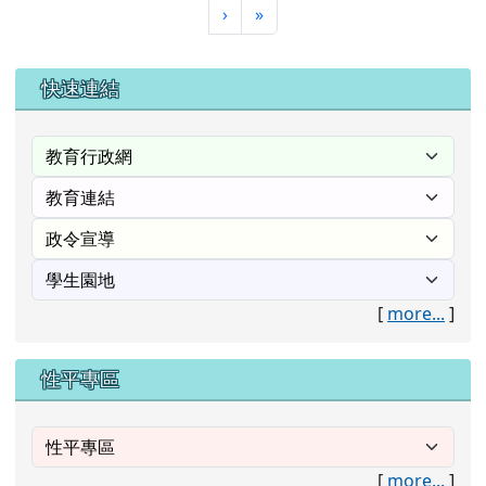
下一頁
最後頁
›
»
右邊區域內容
快速連結
[
more...
]
性平專區
[
more...
]