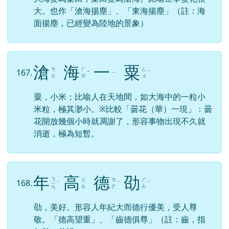
大。也作「滄海揚塵」、「東海揚塵」（註：海
面揚塵，已經變為陸地的景象）
滄
海
一
粟
ㄘ
ㄏ
ㄙ
167.
ㄧ
ˇ
ˋ
ㄤ
ㄞ
ㄨ
粟，小米；比喻人在天地間，如大海中的一粒小
米粒，極其渺小。※比較「曇花（華）一現」：曇
花開放幾個小時就凋謝了，形容事物出現不久就
消逝，極為短暫。
年
高
德
劭
ㄋ
ㄍ
ㄉ
ㄕ
168.
ㄧ
ˊ
ˊ
ˋ
ㄠ
ㄜ
ㄠ
ㄢ
劭，美好。形容人年紀大而德行優美，受人尊
敬。「德高望重」、「齒德俱尊」（註：齒，指