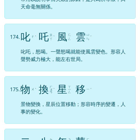
天命毫無關係。
叱
吒
風
雲
ㄓ
ㄈ
ㄩ
174.
ㄔ
ˋ
ˋ
ˊ
ㄚ
ㄥ
ㄣ
叱吒，怒喝。一聲怒喝就能使風雲變色。形容人
聲勢威力極大，能左右世局。
物
換
星
移
ㄏ
ㄒ
175.
ㄨ
ㄧ
ˋ
ㄨ
ˋ
ㄧ
ˊ
ㄢ
ㄥ
景物變換，星辰位置移動；形容時序的變遷，人
事的變化。
ㄋ
ㄏ
ㄅ