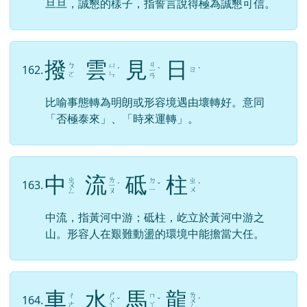
旦旦，誠懇的樣子，指誓言說得極為誠懇可信。
撥
雲
見
日
ㄐ
ㄅ
ㄩ
162.
ㄖ
ˊ
ㄧ
ˋ
ˋ
ㄛ
ㄣ
ㄢ
比喻事態轉為明朗或形容境遇由壞轉好。意同
「否極泰來」、「時來運轉」。
中
流
砥
柱
ㄓ
ㄌ
ㄉ
ㄓ
163.
ㄨ
ㄧ
ˊ
ˇ
ˋ
ㄧ
ㄨ
ㄥ
ㄡ
中流，指黃河中游；砥柱，屹立於黃河中游之
山。形容人在艱難動盪的環境中能擔當大任。
車
水
馬
龍
ㄕ
ㄌ
ㄔ
ㄇ
164.
ㄨ
ˇ
ˇ
ㄨ
ˊ
ㄜ
ㄚ
ㄟ
ㄥ