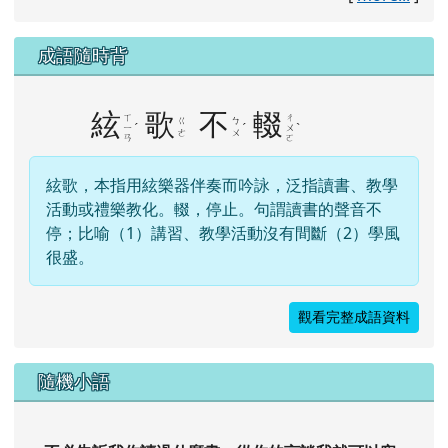
成語隨時背
絃
歌
不
輟
ㄒ
ㄔ
ㄍ
ㄅ
ˊ
ˊ
ˋ
ㄧ
ㄨ
ㄜ
ㄨ
ㄢ
ㄛ
絃歌，本指用絃樂器伴奏而吟詠，泛指讀書、教學
活動或禮樂教化。輟，停止。句謂讀書的聲音不
停；比喻（1）講習、教學活動沒有間斷（2）學風
很盛。
觀看完整成語資料
隨機小語