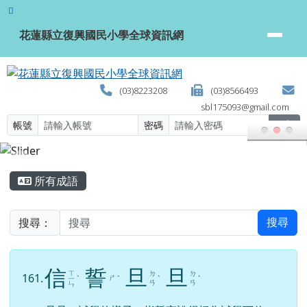
花蓮縣立復興國民小學全球資訊網
跳至主內容區
花蓮縣立復興國民小學全球資訊網
(03)8223208
(03)8566493
sbl175093@gmail.com
帳號
密碼
登入
頁尾區域
主內容區域
所有成語
搜尋：
搜尋
信
誓
旦
旦
ㄒ
ㄉ
ㄉ
161.
ㄕ
ㄧ
ˋ
ˋ
ˋ
ˋ
ㄢ
ㄢ
ㄣ