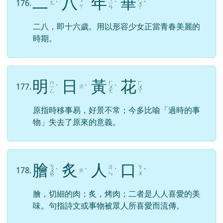
二
八
年
華
176.
ㄦ
ˋ
ㄧ
ˊ
ㄨ
ˊ
ㄚ
ㄢ
ㄚ
二八，即十六歲。用以形容少女正當青春美麗的
時期。
明
日
黃
花
ㄇ
ㄏ
ㄏ
177.
ㄖ
ㄧ
ˊ
ˋ
ㄨ
ˊ
ㄨ
ㄥ
ㄤ
ㄚ
原指時移事易，好景不常；今多比喻「過時的事
物」失去了原來的意義。
膾
炙
人
口
ㄎ
ㄖ
ㄎ
178.
ㄓ
ㄨ
ˋ
ˋ
ˊ
ˇ
ㄣ
ㄡ
ㄞ
膾，切細的肉；炙，烤肉；二者是人人喜愛的美
味。句指詩文或事物被眾人所喜愛而流傳。