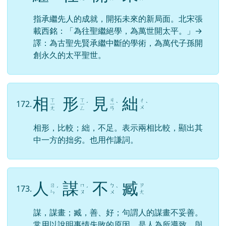
指承繼先人的成就，開拓未來的新局面。北宋張
載西銘：「為往聖繼絕學，為萬世開太平。」→
譯：為古聖先賢承繼中斷的學術，為萬代子孫開
創永久的太平聖世。
相
形
見
絀
ㄒ
ㄒ
ㄐ
ㄔ
172.
ㄧ
ㄧ
ˊ
ㄧ
ˋ
ˋ
ㄨ
ㄤ
ㄥ
ㄢ
相形，比較；絀，不足。表示兩相比較，顯出其
中一方的拙劣。也用作謙詞。
人
謀
不
臧
ㄖ
ㄇ
ㄅ
ㄗ
173.
ˊ
ˊ
ˋ
ㄣ
ㄡ
ㄨ
ㄤ
謀，謀畫；臧，善、好；句謂人的謀畫不妥善。
常用以說明事情失敗的原因，是人為所導致，與