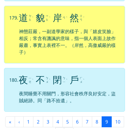
道
貌
岸
然
ㄉ
ㄇ
ㄖ
179.
ㄢ
ˋ
ˋ
ˋ
ˊ
ㄠ
ㄠ
ㄢ
神態莊嚴，一副道學家的樣子，與「嬉皮笑臉」
相反；常含有譏諷的意味，指一個人表面上故作
嚴肅，事實上表裡不一。（岸然，高傲威嚴的樣
子）
夜
不
閉
戶
ㄧ
ㄅ
ㄅ
ㄏ
180.
ˋ
ˋ
ˋ
ˋ
ㄝ
ㄨ
ㄧ
ㄨ
夜間睡覺不用關門，形容社會秩序良好安定，盜
賊絕跡。同「路不拾遺」。
第一頁
上一頁
(目前頁次)
«
‹
1
2
3
4
5
6
7
8
9
10