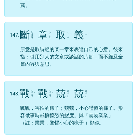
薦。
斷
章
取
義
ㄉ
ㄓ
ㄑ
147.
ㄧ
ㄨ
ˋ
ˇ
ˋ
ㄤ
ㄩ
ㄢ
原意是取詩經的某一章來表達自己的心意。後來
指：引用別人的文章或談話的片斷，而不顧及全
篇內容與意思。
戰
戰
兢
兢
ㄐ
ㄐ
ㄓ
ㄓ
148.
ˋ
ˋ
ㄧ
ㄧ
ㄢ
ㄢ
ㄥ
ㄥ
戰戰，害怕的樣子；兢兢，小心謹慎的樣子。形
容做事時戒慎惶恐的態度。與「兢兢業業」
（註：業業，警惕小心的樣子 ）類似。