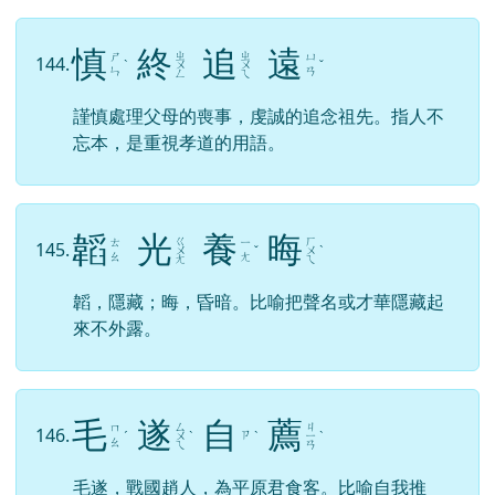
慎
終
追
遠
ㄓ
ㄓ
ㄕ
ㄩ
144.
ˋ
ㄨ
ㄨ
ˇ
ㄣ
ㄢ
ㄥ
ㄟ
謹慎處理父母的喪事，虔誠的追念祖先。指人不
忘本，是重視孝道的用語。
韜
光
養
晦
ㄍ
ㄏ
ㄊ
ㄧ
145.
ㄨ
ˇ
ㄨ
ˋ
ㄠ
ㄤ
ㄤ
ㄟ
韜，隱藏；晦，昏暗。比喻把聲名或才華隱藏起
來不外露。
毛
遂
自
薦
ㄙ
ㄐ
ㄇ
146.
ㄗ
ˊ
ㄨ
ˋ
ˋ
ㄧ
ˋ
ㄠ
ㄟ
ㄢ
毛遂，戰國趙人，為平原君食客。比喻自我推