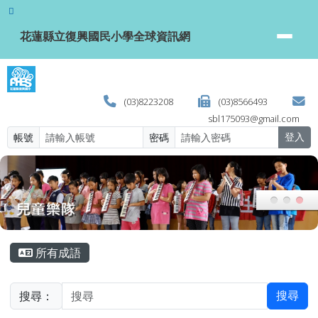
花蓮縣立復興國民小學全球資訊網
跳至主內容區
花蓮縣立復興國民小學全球資訊網
(03)8223208
(03)8566493
sbl175093@gmail.com
帳號
密碼
登入
頁尾區域
主內容區域
所有成語
搜尋：
搜尋