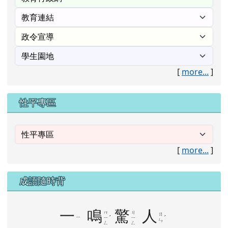
[
more...
]
性平專區
[
more...
]
成語隨時背
一
鳴
驚
人
ㄇ
ㄐ
ㄖ
ㄧ
ˊ
ˊ
ㄧ
ㄧ
ㄣ
ㄥ
ㄥ