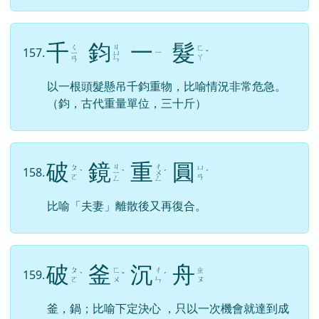
千
鈞
一
髮
ㄑ
ㄐ
ㄈ
157.
ㄧ
ㄧ
ㄩ
ˇ
ㄚ
ㄢ
ㄣ
以一根頭髮懸吊千鈞重物，比喻情況非常危急。
（鈞，古代重量單位，三十斤）
破
鏡
重
圓
ㄐ
ㄔ
ㄆ
ㄩ
158.
ˋ
ㄧ
ˋ
ㄨ
ˊ
ˊ
ㄛ
ㄢ
ㄥ
ㄥ
比喻「夫妻」離散後又再復合。
破
釜
沉
舟
ㄆ
ㄈ
ㄔ
ㄓ
159.
ˋ
ˇ
ˊ
ㄛ
ㄨ
ㄣ
ㄡ
釜，鍋；比喻下定決心 ，只以一次機會就達到成