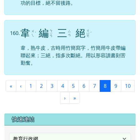
功的目標，絕不留後路。
韋
編
三
絕
ㄅ
ㄐ
ㄨ
ㄙ
160.
ˊ
ㄧ
ㄩ
ˊ
ㄟ
ㄢ
ㄢ
ㄝ
韋，熟牛皮，古時用竹簡寫字，竹簡用牛皮帶編
聯起來；三絕，指多次斷絕。用以形容讀書刻苦
勤奮。
第一頁
上一頁
(目前頁次)
«
‹
1
2
3
4
5
6
7
8
9
10
下一頁
最後頁
›
»
右邊區域內容
快速連結