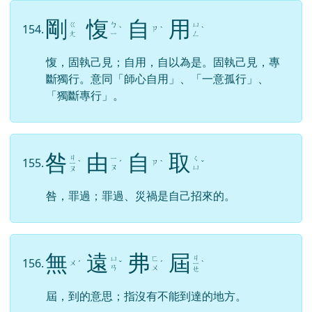
剛
愎
自
用
ㄍ
ㄅ
ㄩ
154.
ㄗ
ˋ
ˋ
ˋ
ㄤ
ㄧ
ㄥ
愎，固執己見；自用，自以為是。固執己見，專
斷獨行。意同「師心自用」、「一意孤行」、
「獨斷專行」。
咎
由
自
取
ㄐ
ㄧ
ㄑ
155.
ㄗ
ㄧ
ˋ
ˊ
ˋ
ˇ
ㄡ
ㄩ
ㄡ
咎，罪過；罪過、災禍是自己招來的。
無
遠
弗
屆
ㄐ
ㄩ
ㄈ
156.
ㄨ
ˊ
ˇ
ˊ
ㄧ
ˋ
ㄢ
ㄨ
ㄝ
屆，到的意思；指沒有不能到達的地方。