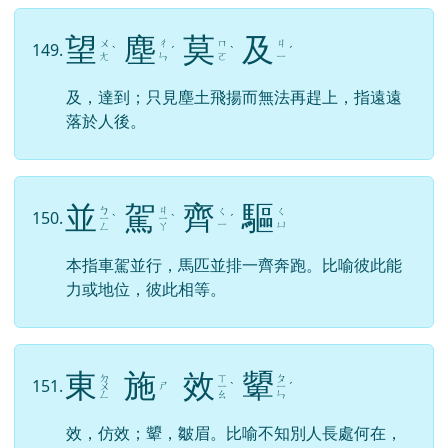
望
塵
莫
及
ㄨ
ㄔ
ㄇ
ㄐ
149.
ˋ
ˊ
ˋ
ˊ
ㄤ
ㄣ
ㄛ
ㄧ
及，達到；只見塵土飛揚而無法再趕上，指遠遠
落於人後。
並
駕
齊
驅
ㄅ
ㄐ
ㄑ
ㄑ
150.
ㄧ
ˋ
ㄧ
ˋ
ˊ
ㄧ
ㄩ
ㄥ
ㄚ
本指車駕並行，馬匹並排一齊奔跑。比喻彼此能
力或地位，彼此相等。
東
施
效
顰
ㄉ
ㄒ
ㄆ
151.
ㄕ
ㄨ
ㄧ
ˋ
ㄧ
ˊ
ㄥ
ㄠ
ㄣ
效，仿效；顰，皺眉。比喻不知別人長處何在，