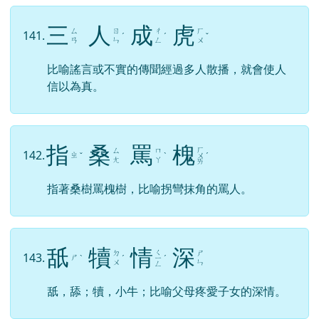
三
人
成
虎
ㄙ
ㄖ
ㄔ
ㄏ
141.
ˊ
ˊ
ˇ
ㄢ
ㄣ
ㄥ
ㄨ
比喻謠言或不實的傳聞經過多人散播，就會使人
信以為真。
指
桑
罵
槐
ㄏ
ㄙ
ㄇ
142.
ㄓ
ˇ
ˋ
ㄨ
ˊ
ㄤ
ㄚ
ㄞ
指著桑樹罵槐樹，比喻拐彎抹角的罵人。
舐
犢
情
深
ㄑ
ㄉ
ㄕ
143.
ㄕ
ˋ
ˊ
ㄧ
ˊ
ㄨ
ㄣ
ㄥ
舐，舔；犢，小牛；比喻父母疼愛子女的深情。