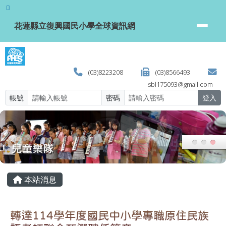
花蓮縣立復興國民小學全球資訊網
跳至主內容區
花蓮縣立復興國民小學全球資訊網
(03)8223208
(03)8566493
sbl175093@gmail.com
帳號
密碼
登入
頁尾區域
主內容區域
本站消息
轉達114學年度國民中小學專職原住民族