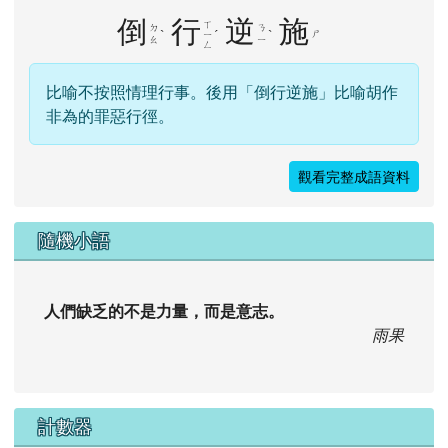
倒
行
逆
施
ㄒ
ㄉ
ㄋ
ˋ
ˊ
ˋ
ㄕ
ㄧ
ㄠ
ㄧ
ㄥ
比喻不按照情理行事。後用「倒行逆施」比喻胡作
非為的罪惡行徑。
觀看完整成語資料
隨機小語
人們缺乏的不是力量，而是意志。
雨果
計數器