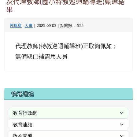
次代理教師(國小特教巡迴輔導班)甄選結
果
郭風寧
-
人事
| 2025-09-03 | 點閱數： 555
代理教師
特教巡迴輔導班
正取簡佩如；
(
)
無備取已補需用人員
右邊區域內容
快速連結