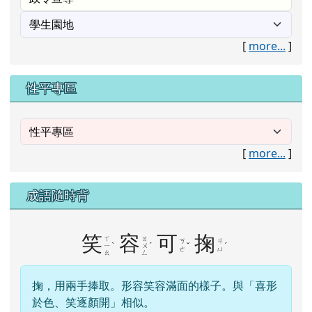
[
more...
]
性平專區
[
more...
]
成語隨時背
笑
容
可
掬
ㄒ
ㄖ
ㄎ
ㄐ
ˋ
ˊ
ˇ
ˊ
ㄧ
ㄨ
ㄜ
ㄩ
ㄠ
ㄥ
掬，用兩手捧取。形容笑容滿面的樣子。與「喜形
於色、笑逐顏開」相似。