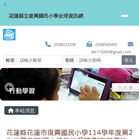
花蓮縣立復興國民小學全球資訊網
跳至主內容區
花蓮縣立復興國民小學全球資訊網
(03)8223208
(03)8566493
sbl175093@gmail.com
帳號
密碼
登入
頁尾區域
主內容區域
本站消息
花蓮縣花蓮市復興國民小學114學年度第2