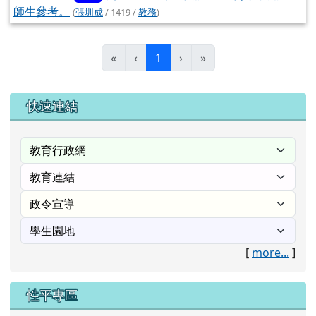
師生參考。
(
張圳成
/ 1419 /
教務
)
(目前頁次)
«
‹
1
›
»
右邊區域內容
快速連結
[
more...
]
性平專區