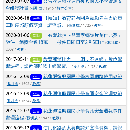
2020-07-07
公告花蓮縣花蓮市復興國民小學資通安
公告
全維護計畫
(
張圳成
/ 1946 /
校內公告
)
2020-06-18
【轉知】教育部有關為鼓勵雇主支給員
公告
工防疫照顧假薪資，請查照。
(
張圳成
/ 1725 /
教務
)
2020-01-06
「有愛就拍〜兒童家鄉短片創作比賽」
活動
徵件，總獎金達18萬，，徵件日即日至2月5日止
(
張圳成
/
2003 /
教務
)
2017-05-11
教育部辦理之「上網，不迷網」數位學
活動
習課程，請教師踴躍上網學習。
(
張圳成
/ 2473 /
教務
)
2016-12-09
花蓮縣復興國民小學校園網路使用規範
公告
(
張圳成
/ 1603 /
教務
)
2016-12-09
花蓮縣復興國民小學資通安全管理規範
公告
(
張圳成
/ 1634 /
教務
)
2016-12-07
花蓮縣復興國民小學資訊安全通報事件
公告
處理流程
(
張圳成
/ 1947 /
教務
)
2016-09-12
使用網路的素養與認知宣導資料，請親
公告