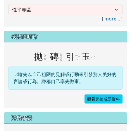
[
more...
]
成語隨時背
拋
磚
引
玉
ㄓ
ㄆ
ㄧ
ˇ
ㄩ
ˋ
ㄨ
ㄠ
ㄣ
ㄢ
比喻先以自己粗陋的見解或行動來引發別人美好的
言論或行為。謙稱自己率先做事。
觀看完整成語資料
隨機小語