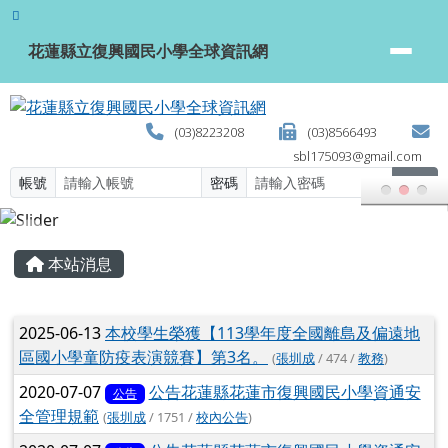
花蓮縣立復興國民小學全球資訊網
跳至主內容區
花蓮縣立復興國民小學全球資訊網
(03)8223208
(03)8566493
sbl175093@gmail.com
帳號
密碼
登入
頁尾區域
主內容區域
本站消息
文章列表
2025-06-13
本校學生榮獲【113學年度全國離島及偏遠地
區國小學童防疫表演競賽】第3名。
(
張圳成
/ 474 /
教務
)
2020-07-07
公告花蓮縣花蓮市復興國民小學資通安
公告
全管理規範
(
張圳成
/ 1751 /
校內公告
)