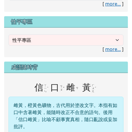
[
more...
]
性平專區
[
more...
]
成語隨時背
信
口
雌
黃
ㄒ
ㄏ
ㄎ
ˋ
ˇ
ㄘ
ˊ
ㄧ
ㄨ
ㄡ
ㄣ
ㄤ
雌黃，橙黃色礦物，古代用於塗改文字。本指有如
口中含著雌黃，能隨時改正不合意的語句。後用
「信口雌黃」比喻不顧事實真相，隨口亂說或妄加
批評。