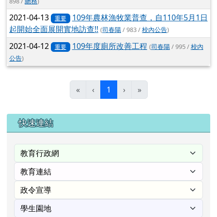
898 /
總務
)
2021-04-13
109年農林漁牧業普查，自110年5月1日
重要
起開始全面展開實地訪查!!
(
司春陽
/ 983 /
校內公告
)
2021-04-12
109年度廁所改善工程
(
司春陽
/ 995 /
校內
重要
公告
)
(目前頁次)
«
‹
1
›
»
右邊區域內容
快速連結