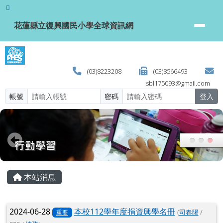
花蓮縣立復興國民小學全球資訊網
跳至主內容區
花蓮縣立復興國民小學全球資訊網
(03)8223208
(03)8566493
sbl175093@gmail.com
帳號
密碼
登入
頁尾區域
主內容區域
本站消息
文章列表
2024-06-28
本校112學年度捐資興學名冊
(
司春陽
/
重要