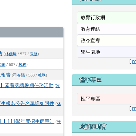
訪
(
林儀瑋
/ 537 /
教務
)
[
m
春陽
/ 687 /
教務
)
果報告
(
司春陽
/ 560 /
教務
)
性平專區
堂】素養閱讀暑期任務活動
(
許
新生報名公告名單詳如附件
(
林
[
m
【 111學年度招生簡章】
(
許
成語隨時背