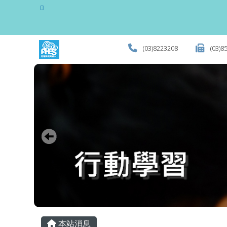
花蓮縣立復興國民小學全
跳至主內容區
(03)8223208
(03)8
頁尾區域
主內容區域
本站消息