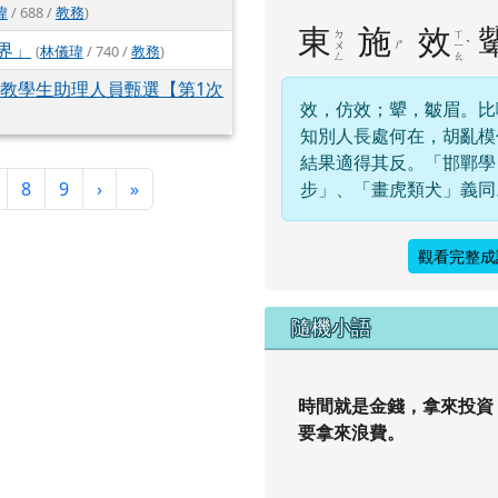
瑋
/ 688 /
教務
)
東
施
效
ㄉ
ㄒ
界」
ㄕ
ˋ
ㄨ
ㄧ
(
林儀瑋
/ 740 /
教務
)
ㄥ
ㄠ
特教學生助理人員甄選【第1次
效，仿效；顰，皺眉。比
知別人長處何在，胡亂模
結果適得其反。「邯鄲學
下一頁
最後頁
8
9
›
»
步」、「畫虎類犬」義同
觀看完整成
隨機小語
時間就是金錢，拿來投資
要拿來浪費。