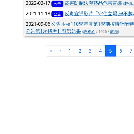
2022-02-17
菸害防制法與菸品危害宣導
(
林儀
公告
2021-11-18
反毒宣導影片「守住立場 絕不越
公告
2021-09-06
公告本校110學年度第1學期按時計酬
公告第1次招考】甄選結果
(
許雅玲
/ 1026 /
教務
)
第一頁
上一頁
(目前頁次)
«
‹
1
2
3
4
5
6
7