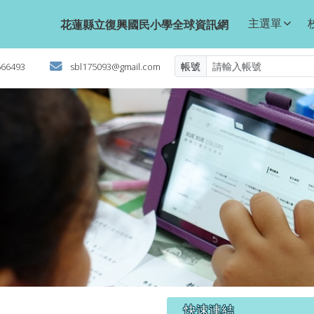
球資訊網
主選單
花蓮縣立復興國民小學全球資訊網
帳號
566493
sbl175093@gmail.com
右邊區域內容
快速連結