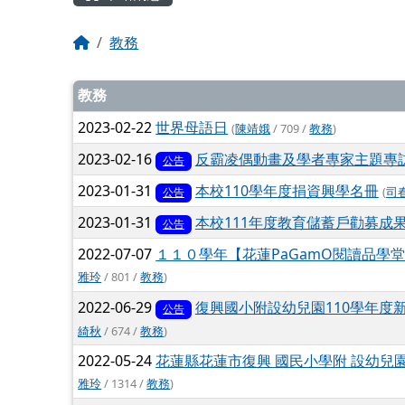
回首頁
教務
文章列表
教務
2023-02-22
世界母語日
(
陳靖娥
/ 709 /
教務
)
2023-02-16
反霸凌偶動畫及學者專家主題專
公告
2023-01-31
本校110學年度捐資興學名冊
(
司
公告
2023-01-31
本校111年度教育儲蓄戶勸募成
公告
2022-07-07
１１０學年【花蓮PaGamO閱讀品學
雅玲
/ 801 /
教務
)
2022-06-29
復興國小附設幼兒園110學年度
公告
綺秋
/ 674 /
教務
)
2022-05-24
花蓮縣花蓮市復興 國民小學附 設幼兒園
雅玲
/ 1314 /
教務
)