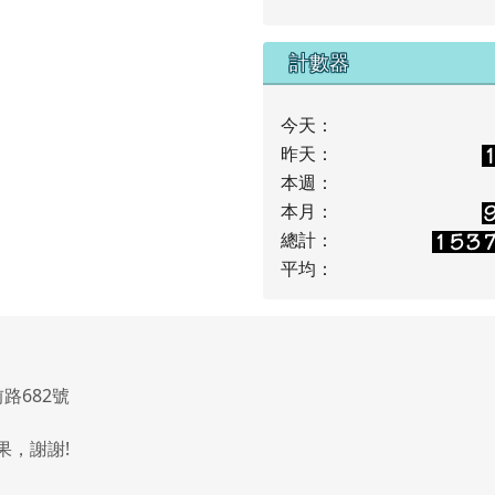
計數器
今天：
昨天：
本週：
本月：
總計：
平均：
路682號
果，謝謝!