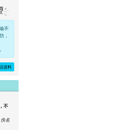
顰
ㄆ
ˊ
ㄧ
ㄣ
喻不
仿，
。
語資料
，不
佚名