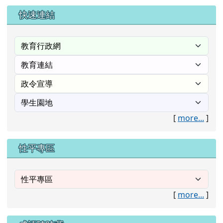
右邊區域內容
快速連結
[
more...
]
性平專區
[
more...
]