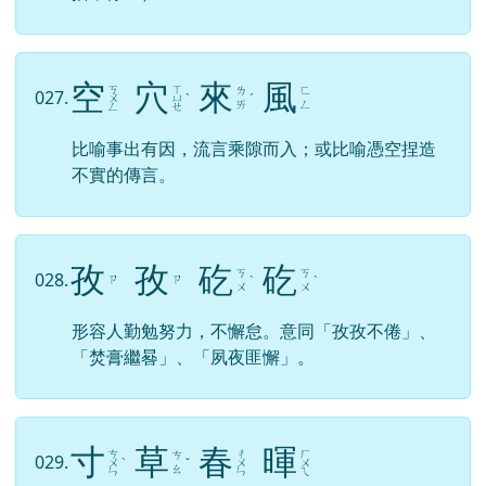
空
穴
來
風
ㄎ
ㄒ
ㄌ
ㄈ
027.
ㄨ
ㄩ
ˋ
ˊ
ㄞ
ㄥ
ㄥ
ㄝ
比喻事出有因，流言乘隙而入；或比喻憑空捏造
不實的傳言。
孜
孜
矻
矻
ㄎ
ㄎ
028.
ㄗ
ㄗ
ˋ
ˋ
ㄨ
ㄨ
形容人勤勉努力，不懈怠。意同「孜孜不倦」、
「焚膏繼晷」、「夙夜匪懈」。
寸
草
春
暉
ㄘ
ㄔ
ㄏ
ㄘ
029.
ㄨ
ˋ
ˇ
ㄨ
ㄨ
ㄠ
ㄣ
ㄣ
ㄟ