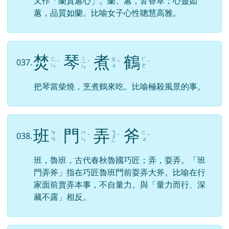
又作「蘭質蕙心」。蘭、蕙，皆香草；心靈如
蕙，品質如蘭。比喻女子心性聰慧高雅。
焚
琴
煮
鶴
ㄑ
ㄈ
ㄓ
ㄏ
037.
ˊ
ㄧ
ˊ
ˇ
ˋ
ㄣ
ㄨ
ㄜ
ㄣ
把琴當柴燒，烹煮鶴來吃。比喻極殺風景的事。
班
門
弄
斧
ㄋ
ㄅ
ㄇ
ㄈ
038.
ˊ
ㄨ
ˋ
ˇ
ㄢ
ㄣ
ㄨ
ㄥ
班，魯班，古代春秋魯國巧匠；弄，耍弄。「班
門弄斧」指在巧匠魯班門前耍弄大斧。比喻在行
家面前賣弄本事，不自量力。與「量力而行、深
藏不露」相反。