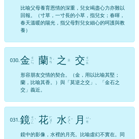
比喻父母養育恩情的深重，兒女竭盡心力亦難以
回報。（寸草，一寸長的小草，指兒女；春暉，
春天溫暖的陽光，指父母對兒女細心的呵護與教
養）
金
蘭
之
交
ㄐ
ㄐ
ㄌ
030.
ㄓ
ㄧ
ˊ
ㄧ
ㄢ
ㄣ
ㄠ
形容朋友交情的契合。（金，用以比喻其堅；
蘭，比喻其香。）與「莫逆之交」、「金石之
交」義近。
鏡
花
水
月
ㄐ
ㄏ
ㄕ
ㄩ
031.
ㄧ
ˋ
ㄨ
ㄨ
ˇ
ˋ
ㄝ
ㄥ
ㄚ
ㄟ
鏡中的影像，水裡的月亮。比喻虛幻不實在。同