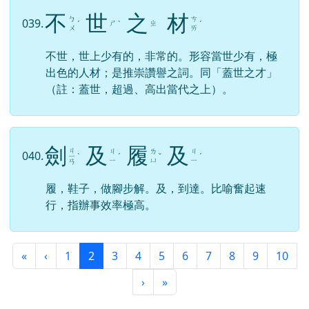
不
世
之
材
ㄅ
ㄘ
039.
ㄕ
ㄓ
ˊ
ˋ
ˊ
ㄨ
ㄞ
不世，世上少有的，非常的。形容當世少有，極
出色的人材；是推崇讚譽之詞。同「蓋世之才」
（註：蓋世，超過、高出當代之上）。
劍
及
履
及
ㄐ
ㄐ
ㄌ
ㄐ
040.
ㄧ
ˋ
ˊ
ˇ
ˊ
ㄧ
ㄩ
ㄧ
ㄢ
履，鞋子，做腳步解。及，到達。比喻奮起速
行，指辦事效率極高。
第一頁
上一頁
(目前頁次)
«
‹
1
2
3
4
5
6
7
8
9
10
下一頁
最後頁
›
»