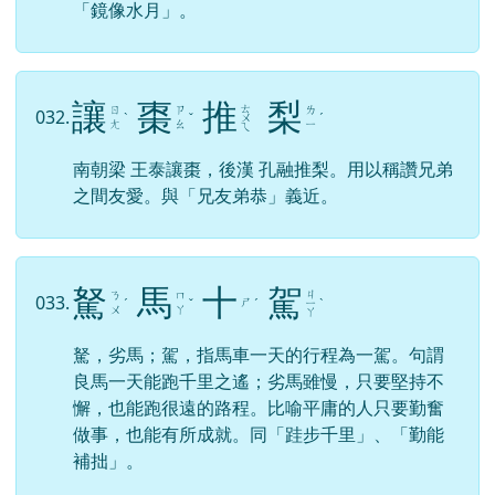
「鏡像水月」。
讓
棗
推
梨
ㄊ
ㄖ
ㄗ
ㄌ
032.
ˋ
ˇ
ㄨ
ˊ
ㄤ
ㄠ
ㄧ
ㄟ
南朝梁 王泰讓棗，後漢 孔融推梨。用以稱讚兄弟
之間友愛。與「兄友弟恭」義近。
駑
馬
十
駕
ㄐ
ㄋ
ㄇ
033.
ㄕ
ˊ
ˇ
ˊ
ㄧ
ˋ
ㄨ
ㄚ
ㄚ
駑，劣馬；駕，指馬車一天的行程為一駕。句謂
良馬一天能跑千里之遙；劣馬雖慢，只要堅持不
懈，也能跑很遠的路程。比喻平庸的人只要勤奮
做事，也能有所成就。同「跬步千里」、「勤能
補拙」。