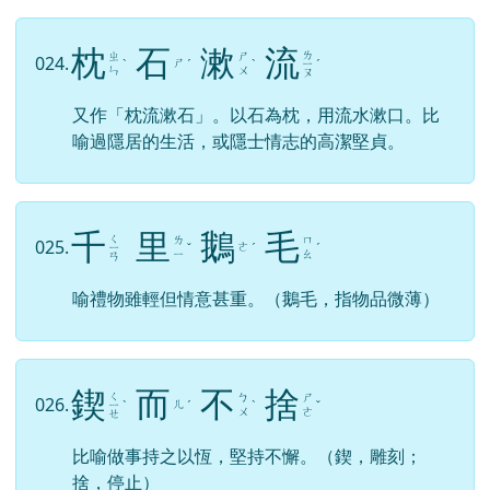
枕
石
漱
流
ㄌ
ㄓ
ㄕ
024.
ㄕ
ˋ
ˊ
ˋ
ㄧ
ˊ
ㄣ
ㄨ
ㄡ
又作「枕流漱石」。以石為枕，用流水漱口。比
喻過隱居的生活，或隱士情志的高潔堅貞。
千
里
鵝
毛
ㄑ
ㄌ
ㄇ
025.
ㄜ
ㄧ
ˇ
ˊ
ˊ
ㄧ
ㄠ
ㄢ
喻禮物雖輕但情意甚重。（鵝毛，指物品微薄）
鍥
而
不
捨
ㄑ
ㄅ
ㄕ
026.
ㄦ
ㄧ
ˋ
ˊ
ˋ
ˇ
ㄨ
ㄜ
ㄝ
比喻做事持之以恆，堅持不懈。（鍥，雕刻；
捨，停止）