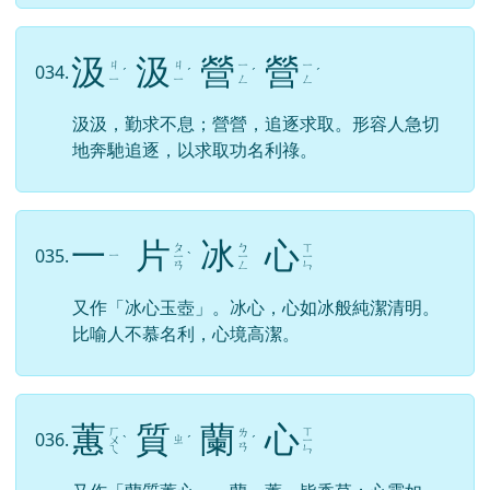
汲
汲
營
營
ㄐ
ㄐ
ㄧ
ㄧ
034.
ˊ
ˊ
ˊ
ˊ
ㄧ
ㄧ
ㄥ
ㄥ
汲汲，勤求不息；營營，追逐求取。形容人急切
地奔馳追逐，以求取功名利祿。
一
片
冰
心
ㄆ
ㄅ
ㄒ
035.
ㄧ
ㄧ
ˋ
ㄧ
ㄧ
ㄢ
ㄥ
ㄣ
又作「冰心玉壺」。冰心，心如冰般純潔清明。
比喻人不慕名利，心境高潔。
蕙
質
蘭
心
ㄏ
ㄒ
ㄌ
036.
ㄓ
ㄨ
ˋ
ˊ
ˊ
ㄧ
ㄢ
ㄟ
ㄣ