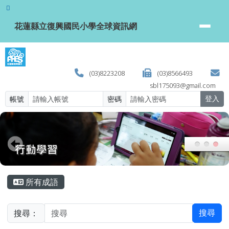
花蓮縣立復興國民小學全球資訊網
跳至主內容區
花蓮縣立復興國民小學全球資訊網
(03)8223208
(03)8566493
sbl175093@gmail.com
帳號
密碼
登入
頁尾區域
主內容區域
所有成語
搜尋：
搜尋