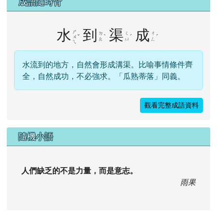
成語隨時背
水
到
渠
成
ㄕ
ㄉ
ㄑ
ㄔ
ˇ
ˋ
ˊ
ˊ
ㄨ
ㄠ
ㄩ
ㄥ
ㄟ
水流到的地方，自然會形成溝渠。比喻事情條件齊
全，自然成功，不必強求。「瓜熟蒂落」同義。
觀看完整成語資料
隨機小語
人們缺乏的不是力量，而是意志。
雨果