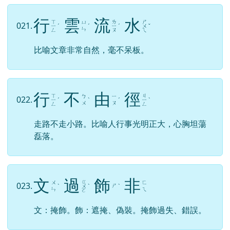
行
雲
流
水
ㄒ
ㄌ
ㄕ
ㄩ
021.
ㄧ
ˊ
ˊ
ㄧ
ˊ
ㄨ
ˇ
ㄣ
ㄥ
ㄡ
ㄟ
比喻文章非常自然，毫不呆板。
行
不
由
徑
ㄒ
ㄐ
ㄅ
ㄧ
022.
ㄧ
ˊ
ˋ
ˊ
ㄧ
ˋ
ㄨ
ㄡ
ㄥ
ㄥ
走路不走小路。比喻人行事光明正大，心胸坦蕩
磊落。
文
過
飾
非
ㄍ
ㄨ
ㄈ
023.
ㄕ
ˋ
ㄨ
ˋ
ˋ
ㄣ
ㄟ
ㄛ
文：掩飾。飾：遮掩、偽裝。掩飾過失、錯誤。