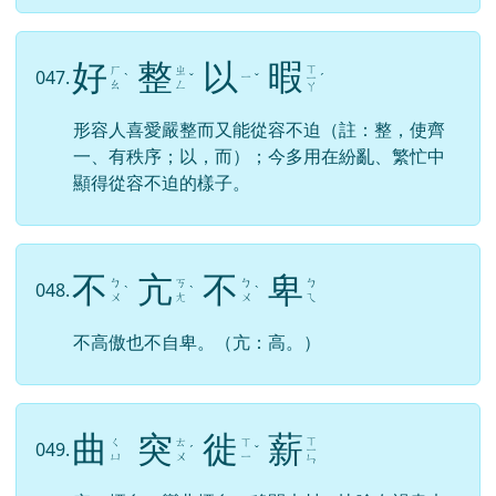
好
整
以
暇
ㄒ
ㄏ
ㄓ
047.
ㄧ
ˋ
ˇ
ˇ
ㄧ
ˊ
ㄠ
ㄥ
ㄚ
形容人喜愛嚴整而又能從容不迫（註：整，使齊
一、有秩序；以，而）；今多用在紛亂、繁忙中
顯得從容不迫的樣子。
不
亢
不
卑
ㄅ
ㄎ
ㄅ
ㄅ
048.
ˋ
ˋ
ˋ
ㄨ
ㄤ
ㄨ
ㄟ
不高傲也不自卑。（亢：高。）
曲
突
徙
薪
ㄒ
ㄑ
ㄊ
ㄒ
049.
ˊ
ˇ
ㄧ
ㄩ
ㄨ
ㄧ
ㄣ