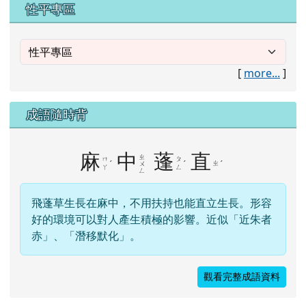
性平專區
[
more...
]
成語隨時背
麻
中
蓬
直
ㄓ
ㄇ
ㄆ
ˊ
ˊ
ㄓ
ˊ
ㄨ
ㄚ
ㄥ
ㄥ
飛蓬草生長在麻中，不用扶持也能直立生長。形容
好的環境可以對人產生積極的影響。近似「近朱者
赤」、「潛移默化」。
觀看完整成語資料