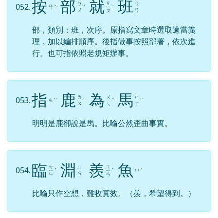
按
部
就
班
ㄐ
ㄅ
ㄅ
052.
ㄢ
ˋ
ˋ
ㄧ
ˋ
ㄨ
ㄢ
ㄡ
部，類別；班，次序。原指寫文章時選取適當義
理，加以編排順序。後指做事按照部署，依次進
行。也可指依照老規矩辦事。
指
鹿
為
馬
ㄌ
ㄨ
ㄇ
053.
ㄓ
ˇ
ˋ
ˊ
ˇ
ㄨ
ㄟ
ㄚ
明明是鹿卻說是馬。比喻公然歪曲事實。
臨
淵
羨
魚
ㄌ
ㄒ
ㄩ
054.
ㄩ
ㄧ
ˊ
ㄧ
ˋ
ˊ
ㄢ
ㄣ
ㄢ
比喻只作空想，難收實效。（羨，希望得到。）