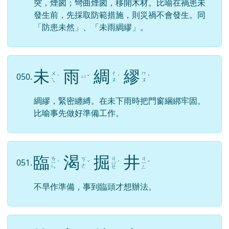
突，煙囪；彎曲煙囪，移開木材。比喻在禍患未
發生前，先採取防範措施，則災禍不會發生。同
「防患未然」、「未雨綢繆」。
未
雨
綢
繆
ㄨ
ㄔ
ㄇ
050.
ㄩ
ˋ
ˇ
ˊ
ˊ
ㄟ
ㄡ
ㄡ
綢繆，緊密纏縛。在未下雨時把門窗綑綁牢固。
比喻事先做好準備工作。
臨
渴
掘
井
ㄌ
ㄐ
ㄐ
ㄎ
051.
ㄧ
ˊ
ˇ
ㄩ
ˊ
ㄧ
ˇ
ㄜ
ㄣ
ㄝ
ㄥ
不早作準備，事到臨頭才想辦法。