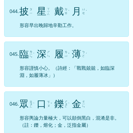
披
星
戴
月
ㄒ
ㄆ
ㄉ
ㄩ
044.
ㄧ
ˋ
ˋ
ㄧ
ㄞ
ㄝ
ㄥ
形容早出晚歸地辛勤工作。
臨
深
履
薄
ㄌ
ㄕ
ㄌ
ㄅ
045.
ㄧ
ˊ
ˇ
ˊ
ㄣ
ㄩ
ㄛ
ㄣ
形容謹慎小心。（詩經：「戰戰兢兢，如臨深
淵，如履薄冰」）
眾
口
鑠
金
ㄓ
ㄕ
ㄐ
ㄎ
046.
ㄨ
ˋ
ˇ
ㄨ
ˋ
ㄧ
ㄡ
ㄥ
ㄛ
ㄣ
形容輿論力量極大，可以顛倒黑白，混淆是非。
（註：鑠，熔化；金，泛指金屬）