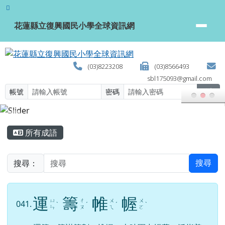
花蓮縣立復興國民小學全球資訊網
跳至主內容區
花蓮縣立復興國民小學全球資訊網
(03)8223208
(03)8566493
sbl175093@gmail.com
帳號
密碼
登入
頁尾區域
主內容區域
所有成語
搜尋：
搜尋
運
籌
帷
幄
ㄩ
ㄔ
ㄨ
ㄨ
041.
ˋ
ˊ
ˊ
ˋ
ㄣ
ㄡ
ㄟ
ㄛ