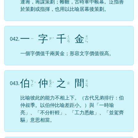
運籌，籌謀策劃；帷幄，古時軍中帳幕。泛指善
於策劃或指揮，也用以比喻居幕後策劃。
一
字
千
金
ㄑ
ㄐ
042.
ㄧ
ㄗ
ˋ
ㄧ
ㄧ
ㄢ
ㄣ
一個字價值千兩黃金；形容文字價值很高。
伯
仲
之
間
ㄓ
ㄐ
ㄅ
043.
ㄓ
ˊ
ㄨ
ˋ
ㄧ
ㄛ
ㄥ
ㄢ
比喻彼此的能力不相上下。（古代兄弟排行：伯
仲叔季。以伯仲比喻差距小。）與「一時瑜
亮」、「不分軒輊」、「工力悉敵」、「並駕齊
驅」意思相當。