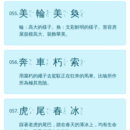
美
輪
美
奐
ㄌ
ㄏ
ㄇ
ㄇ
055.
ˇ
ㄨ
ˊ
ˇ
ㄨ
ˋ
ㄟ
ㄟ
ㄣ
ㄢ
輪：高大的樣子。奐：文彩鮮明的樣子。形容房
屋規模高大、裝飾華美。
奔
車
朽
索
ㄒ
ㄙ
ㄅ
ㄔ
056.
ㄧ
ˇ
ㄨ
ˇ
ㄣ
ㄜ
ㄡ
ㄛ
用腐朽的繩子去駕馭正在狂奔的馬車。比喻所作
所為極其危險。
虎
尾
春
冰
ㄔ
ㄅ
ㄏ
ㄨ
057.
ˇ
ˇ
ㄨ
ㄧ
ㄨ
ㄟ
ㄣ
ㄥ
踩著老虎的尾巴，踏在春天的薄冰上，均有生命