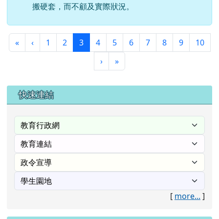
搬硬套，而不顧及實際狀況。
第一頁
上一頁
(目前頁次)
«
‹
1
2
3
4
5
6
7
8
9
10
下一頁
最後頁
›
»
右邊區域內容
快速連結
[
more...
]