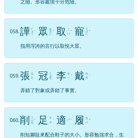
之險。形容處境十分危險。
譁
眾
取
寵
ㄏ
ㄓ
ㄔ
ㄑ
058.
ㄨ
ˊ
ㄨ
ˋ
ˇ
ㄨ
ˇ
ㄩ
ㄚ
ㄥ
ㄥ
指用浮誇的言行以取悅大眾。
張
冠
李
戴
ㄍ
ㄓ
ㄌ
ㄉ
059.
ㄨ
ˇ
ˋ
ㄤ
ㄧ
ㄞ
ㄢ
弄錯了對象或弄錯了事實。
削
足
適
履
ㄒ
ㄗ
ㄌ
060.
ㄕ
ㄩ
ˋ
ˊ
ˋ
ˇ
ㄨ
ㄩ
ㄝ
削短腳趾來配合鞋子的大小。形容勉強求合，生