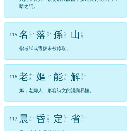
唁之詞。
名
落
孫
山
ㄇ
ㄌ
ㄙ
ㄕ
115.
ㄧ
ˊ
ㄨ
ˋ
ㄨ
ㄢ
ㄥ
ㄛ
ㄣ
指考試或選拔未被錄取。
老
嫗
能
解
ㄐ
ㄌ
ㄋ
116.
ㄩ
ˇ
ˋ
ˊ
ㄧ
ˇ
ㄠ
ㄥ
ㄝ
嫗，老婦人；形容詩文的淺顯易懂。
晨
昏
定
省
ㄏ
ㄉ
ㄒ
ㄔ
117.
ˊ
ㄨ
ㄧ
ˋ
ㄧ
ˇ
ㄣ
ㄣ
ㄥ
ㄥ