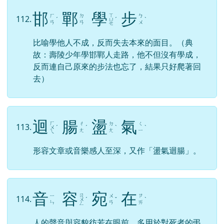
邯
鄲
學
步
ㄒ
ㄏ
ㄉ
ㄅ
112.
ˊ
ㄩ
ˊ
ˋ
ㄢ
ㄢ
ㄨ
ㄝ
比喻學他人不成，反而失去本來的面目。（典
故：壽陵少年學邯鄲人走路，他不但沒有學成，
反而連自己原來的步法也忘了，結果只好爬著回
去）
迴
腸
盪
氣
ㄏ
ㄔ
ㄉ
ㄑ
113.
ㄨ
ˊ
ˊ
ˋ
ˋ
ㄤ
ㄤ
ㄧ
ㄟ
形容文章或音樂感人至深，又作「盪氣迴腸」。
音
容
宛
在
ㄖ
ㄧ
ㄨ
ㄗ
114.
ㄨ
ˊ
ˇ
ˋ
ㄣ
ㄢ
ㄞ
ㄥ
人的聲音與容貌彷若在眼前，多用於對死者的弔