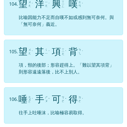
望
洋
興
嘆
ㄒ
ㄨ
ㄧ
ㄊ
104.
ˋ
ˊ
ㄧ
ˋ
ㄤ
ㄤ
ㄢ
ㄥ
比喻因能力不足而自嘆不如或感到無可奈何。與
「無可奈何」義近。
望
其
項
背
ㄒ
ㄨ
ㄑ
ㄅ
105.
ˋ
ˊ
ㄧ
ˋ
ˋ
ㄤ
ㄧ
ㄟ
ㄤ
項，頸的後部；形容趕得上。「難以望其項背」
則形容遠遠落後，比不上別人。
唾
手
可
得
ㄊ
ㄕ
ㄎ
ㄉ
106.
ㄨ
ˋ
ˇ
ˇ
ˊ
ㄡ
ㄜ
ㄜ
ㄛ
往手上吐唾沫，比喻極容易取得。