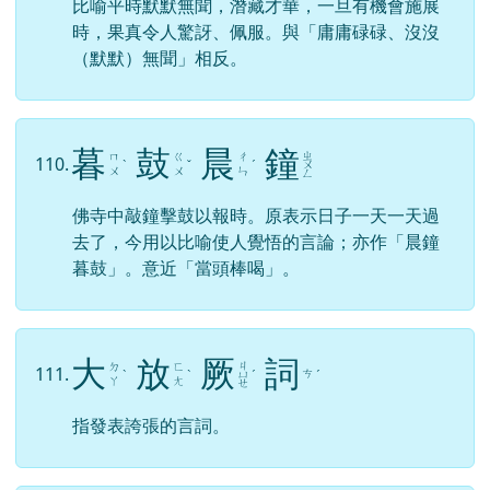
比喻平時默默無聞，潛藏才華，一旦有機會施展
時，果真令人驚訝、佩服。與「庸庸碌碌、沒沒
（默默）無聞」相反。
暮
鼓
晨
鐘
ㄓ
ㄇ
ㄍ
ㄔ
110.
ˋ
ˇ
ˊ
ㄨ
ㄨ
ㄨ
ㄣ
ㄥ
佛寺中敲鐘擊鼓以報時。原表示日子一天一天過
去了，今用以比喻使人覺悟的言論；亦作「晨鐘
暮鼓」。意近「當頭棒喝」。
大
放
厥
詞
ㄐ
ㄉ
ㄈ
111.
ㄘ
ˋ
ˋ
ㄩ
ˊ
ˊ
ㄚ
ㄤ
ㄝ
指發表誇張的言詞。