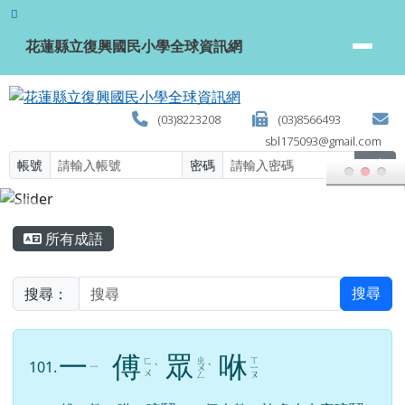
花蓮縣立復興國民小學全球資訊網
跳至主內容區
花蓮縣立復興國民小學全球資訊網
(03)8223208
(03)8566493
sbl175093@gmail.com
帳號
密碼
登入
頁尾區域
主內容區域
所有成語
搜尋：
搜尋
一
傅
眾
咻
ㄓ
ㄒ
ㄈ
101.
ㄧ
ˋ
ㄨ
ˋ
ㄧ
ㄨ
ㄥ
ㄡ