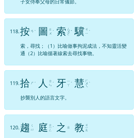
子女侍奉父母的日常儀節。
按
圖
索
驥
ㄙ
ㄊ
ㄐ
118.
ㄢ
ˋ
ˊ
ㄨ
ˇ
ˋ
ㄨ
ㄧ
ㄛ
索，尋找；（1）比喻做事拘泥成法，不知靈活變
通（2）比喻循著線索去尋找事物。
拾
人
牙
慧
ㄏ
ㄖ
ㄧ
119.
ㄕ
ˊ
ˊ
ˊ
ㄨ
ˋ
ㄣ
ㄚ
ㄟ
抄襲別人的語言文字。
趨
庭
之
教
ㄊ
ㄐ
ㄑ
120.
ㄓ
ㄧ
ˊ
ㄧ
ㄩ
ㄥ
ㄠ