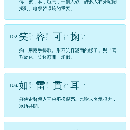
傅，教；咻，喧鬧；一個人教，許多人在旁喧鬧
擾亂。喻學習環境的重要。
笑
容
可
掬
ㄒ
ㄖ
ㄎ
ㄐ
102.
ㄧ
ˋ
ㄨ
ˊ
ˇ
ˊ
ㄜ
ㄩ
ㄠ
ㄥ
掬，用兩手捧取。形容笑容滿面的樣子。與「喜
形於色、笑逐顏開」相似。
如
雷
貫
耳
ㄍ
ㄖ
ㄌ
103.
ㄦ
ˊ
ˊ
ㄨ
ˋ
ˇ
ㄨ
ㄟ
ㄢ
好像雷聲傳入耳朵那樣響亮。比喻人名氣很大，
眾所共聞。