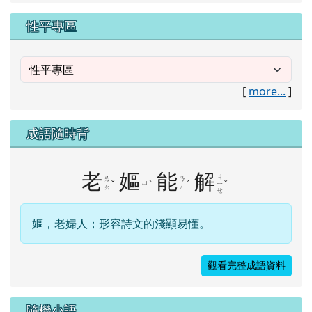
性平專區
[
more...
]
成語隨時背
老
嫗
能
解
ㄐ
ㄌ
ㄋ
ˇ
ㄩ
ˋ
ˊ
ˇ
ㄧ
ㄠ
ㄥ
ㄝ
嫗，老婦人；形容詩文的淺顯易懂。
觀看完整成語資料
隨機小語