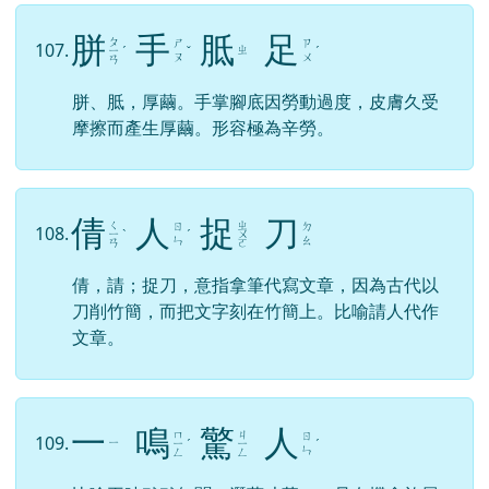
胼
手
胝
足
ㄆ
ㄕ
ㄗ
107.
ㄓ
ㄧ
ˊ
ˇ
ˊ
ㄡ
ㄨ
ㄢ
胼、胝，厚繭。手掌腳底因勞動過度，皮膚久受
摩擦而產生厚繭。形容極為辛勞。
倩
人
捉
刀
ㄑ
ㄓ
ㄖ
ㄉ
108.
ㄧ
ˋ
ˊ
ㄨ
ㄣ
ㄠ
ㄢ
ㄛ
倩，請；捉刀，意指拿筆代寫文章，因為古代以
刀削竹簡，而把文字刻在竹簡上。比喻請人代作
文章。
一
鳴
驚
人
ㄇ
ㄐ
ㄖ
109.
ㄧ
ㄧ
ˊ
ㄧ
ˊ
ㄣ
ㄥ
ㄥ