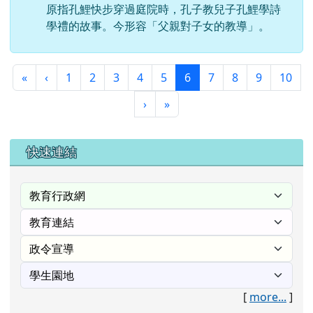
原指孔鯉快步穿過庭院時，孔子教兒子孔鯉學詩
學禮的故事。今形容「父親對子女的教導」。
第一頁
上一頁
(目前頁次)
«
‹
1
2
3
4
5
6
7
8
9
10
下一頁
最後頁
›
»
右邊區域內容
快速連結
[
more...
]