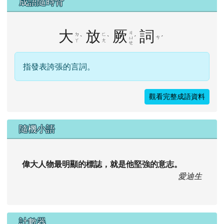
成語隨時背
大
放
厥
詞
ㄐ
ㄉ
ㄈ
ˋ
ˋ
ˊ
ㄘ
ˊ
ㄩ
ㄚ
ㄤ
ㄝ
指發表誇張的言詞。
觀看完整成語資料
隨機小語
偉大人物最明顯的標誌，就是他堅強的意志。
愛迪生
計數器