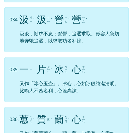
汲
汲
營
營
ㄐ
ㄐ
ㄧ
ㄧ
034.
ˊ
ˊ
ˊ
ˊ
ㄧ
ㄧ
ㄥ
ㄥ
汲汲，勤求不息；營營，追逐求取。形容人急切
地奔馳追逐，以求取功名利祿。
一
片
冰
心
ㄆ
ㄅ
ㄒ
035.
ㄧ
ㄧ
ˋ
ㄧ
ㄧ
ㄢ
ㄥ
ㄣ
又作「冰心玉壺」。冰心，心如冰般純潔清明。
比喻人不慕名利，心境高潔。
蕙
質
蘭
心
ㄏ
ㄒ
ㄌ
036.
ㄓ
ㄨ
ˋ
ˊ
ˊ
ㄧ
ㄢ
ㄟ
ㄣ