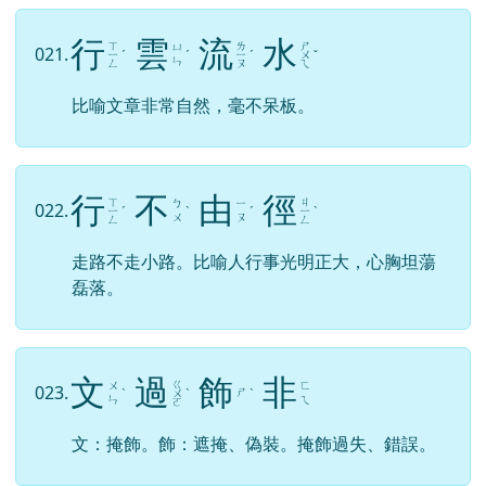
行
雲
流
水
ㄒ
ㄌ
ㄕ
ㄩ
021.
ㄧ
ˊ
ˊ
ㄧ
ˊ
ㄨ
ˇ
ㄣ
ㄥ
ㄡ
ㄟ
比喻文章非常自然，毫不呆板。
行
不
由
徑
ㄒ
ㄐ
ㄅ
ㄧ
022.
ㄧ
ˊ
ˋ
ˊ
ㄧ
ˋ
ㄨ
ㄡ
ㄥ
ㄥ
走路不走小路。比喻人行事光明正大，心胸坦蕩
磊落。
文
過
飾
非
ㄍ
ㄨ
ㄈ
023.
ㄕ
ˋ
ㄨ
ˋ
ˋ
ㄣ
ㄟ
ㄛ
文：掩飾。飾：遮掩、偽裝。掩飾過失、錯誤。