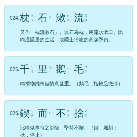
枕
石
漱
流
ㄌ
ㄓ
ㄕ
024.
ㄕ
ˋ
ˊ
ˋ
ㄧ
ˊ
ㄣ
ㄨ
ㄡ
又作「枕流漱石」。以石為枕，用流水漱口。比
喻過隱居的生活，或隱士情志的高潔堅貞。
千
里
鵝
毛
ㄑ
ㄌ
ㄇ
025.
ㄜ
ㄧ
ˇ
ˊ
ˊ
ㄧ
ㄠ
ㄢ
喻禮物雖輕但情意甚重。（鵝毛，指物品微薄）
鍥
而
不
捨
ㄑ
ㄅ
ㄕ
026.
ㄦ
ㄧ
ˋ
ˊ
ˋ
ˇ
ㄨ
ㄜ
ㄝ
比喻做事持之以恆，堅持不懈。（鍥，雕刻；
捨，停止）