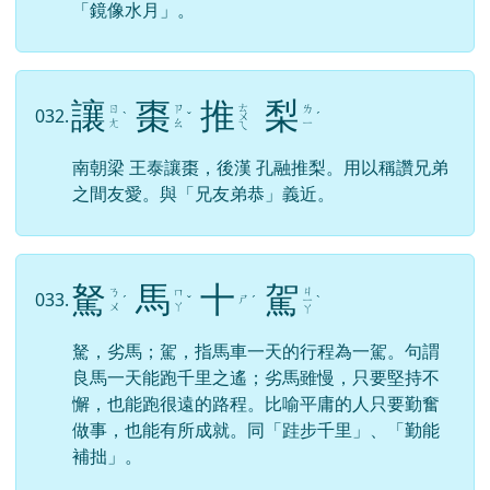
「鏡像水月」。
讓
棗
推
梨
ㄊ
ㄖ
ㄗ
ㄌ
032.
ˋ
ˇ
ㄨ
ˊ
ㄤ
ㄠ
ㄧ
ㄟ
南朝梁 王泰讓棗，後漢 孔融推梨。用以稱讚兄弟
之間友愛。與「兄友弟恭」義近。
駑
馬
十
駕
ㄐ
ㄋ
ㄇ
033.
ㄕ
ˊ
ˇ
ˊ
ㄧ
ˋ
ㄨ
ㄚ
ㄚ
駑，劣馬；駕，指馬車一天的行程為一駕。句謂
良馬一天能跑千里之遙；劣馬雖慢，只要堅持不
懈，也能跑很遠的路程。比喻平庸的人只要勤奮
做事，也能有所成就。同「跬步千里」、「勤能
補拙」。