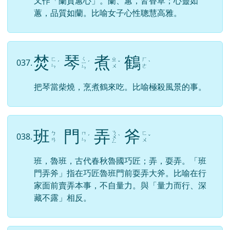
又作「蘭質蕙心」。蘭、蕙，皆香草；心靈如
蕙，品質如蘭。比喻女子心性聰慧高雅。
焚
琴
煮
鶴
ㄑ
ㄈ
ㄓ
ㄏ
037.
ˊ
ㄧ
ˊ
ˇ
ˋ
ㄣ
ㄨ
ㄜ
ㄣ
把琴當柴燒，烹煮鶴來吃。比喻極殺風景的事。
班
門
弄
斧
ㄋ
ㄅ
ㄇ
ㄈ
038.
ˊ
ㄨ
ˋ
ˇ
ㄢ
ㄣ
ㄨ
ㄥ
班，魯班，古代春秋魯國巧匠；弄，耍弄。「班
門弄斧」指在巧匠魯班門前耍弄大斧。比喻在行
家面前賣弄本事，不自量力。與「量力而行、深
藏不露」相反。