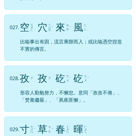
空
穴
來
風
ㄎ
ㄒ
ㄌ
ㄈ
027.
ㄨ
ㄩ
ˋ
ˊ
ㄞ
ㄥ
ㄥ
ㄝ
比喻事出有因，流言乘隙而入；或比喻憑空捏造
不實的傳言。
孜
孜
矻
矻
ㄎ
ㄎ
028.
ㄗ
ㄗ
ˋ
ˋ
ㄨ
ㄨ
形容人勤勉努力，不懈怠。意同「孜孜不倦」、
「焚膏繼晷」、「夙夜匪懈」。
寸
草
春
暉
ㄘ
ㄔ
ㄏ
ㄘ
029.
ㄨ
ˋ
ˇ
ㄨ
ㄨ
ㄠ
ㄣ
ㄣ
ㄟ