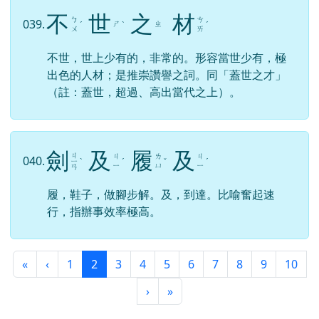
不
世
之
材
ㄅ
ㄘ
039.
ㄕ
ㄓ
ˊ
ˋ
ˊ
ㄨ
ㄞ
不世，世上少有的，非常的。形容當世少有，極
出色的人材；是推崇讚譽之詞。同「蓋世之才」
（註：蓋世，超過、高出當代之上）。
劍
及
履
及
ㄐ
ㄐ
ㄌ
ㄐ
040.
ㄧ
ˋ
ˊ
ˇ
ˊ
ㄧ
ㄩ
ㄧ
ㄢ
履，鞋子，做腳步解。及，到達。比喻奮起速
行，指辦事效率極高。
第一頁
上一頁
(目前頁次)
«
‹
1
2
3
4
5
6
7
8
9
10
下一頁
最後頁
›
»