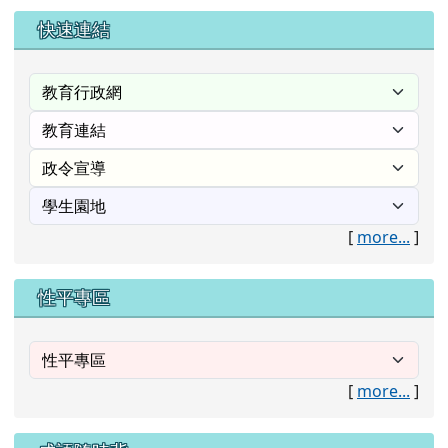
右邊區域內容
快速連結
[
more...
]
性平專區
[
more...
]