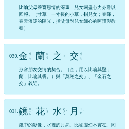
比喻父母養育恩情的深重，兒女竭盡心力亦難以
回報。（寸草，一寸長的小草，指兒女；春暉，
春天溫暖的陽光，指父母對兒女細心的呵護與教
養）
金
蘭
之
交
ㄐ
ㄐ
ㄌ
030.
ㄓ
ㄧ
ˊ
ㄧ
ㄢ
ㄣ
ㄠ
形容朋友交情的契合。（金，用以比喻其堅；
蘭，比喻其香。）與「莫逆之交」、「金石之
交」義近。
鏡
花
水
月
ㄐ
ㄏ
ㄕ
ㄩ
031.
ㄧ
ˋ
ㄨ
ㄨ
ˇ
ˋ
ㄝ
ㄥ
ㄚ
ㄟ
鏡中的影像，水裡的月亮。比喻虛幻不實在。同