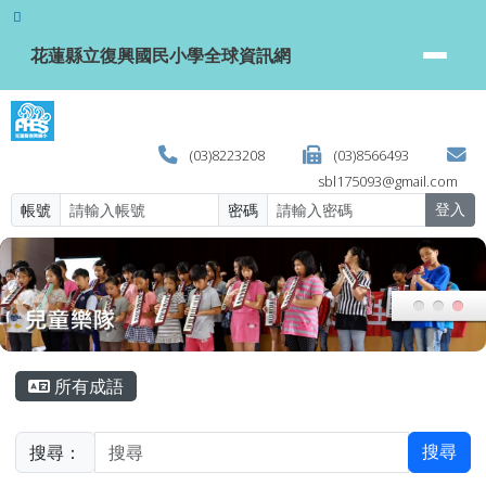
花蓮縣立復興國民小學全球資訊網
跳至主內容區
花蓮縣立復興國民小學全球資訊網
(03)8223208
(03)8566493
sbl175093@gmail.com
帳號
密碼
登入
頁尾區域
主內容區域
所有成語
搜尋：
搜尋