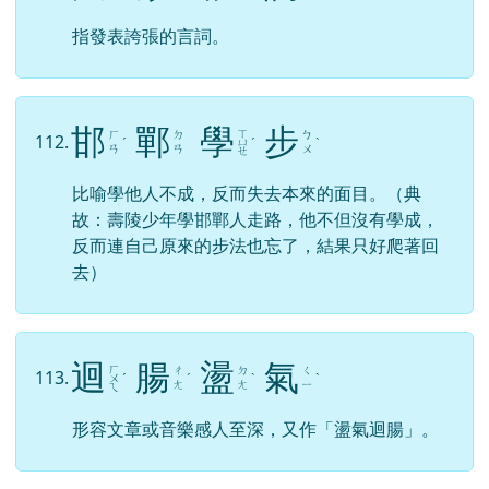
指發表誇張的言詞。
邯
鄲
學
步
ㄒ
ㄏ
ㄉ
ㄅ
112.
ˊ
ㄩ
ˊ
ˋ
ㄢ
ㄢ
ㄨ
ㄝ
比喻學他人不成，反而失去本來的面目。（典
故：壽陵少年學邯鄲人走路，他不但沒有學成，
反而連自己原來的步法也忘了，結果只好爬著回
去）
迴
腸
盪
氣
ㄏ
ㄔ
ㄉ
ㄑ
113.
ㄨ
ˊ
ˊ
ˋ
ˋ
ㄤ
ㄤ
ㄧ
ㄟ
形容文章或音樂感人至深，又作「盪氣迴腸」。