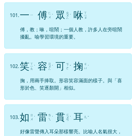
一
傅
眾
咻
ㄓ
ㄒ
ㄈ
101.
ㄧ
ˋ
ㄨ
ˋ
ㄧ
ㄨ
ㄥ
ㄡ
傅，教；咻，喧鬧；一個人教，許多人在旁喧鬧
擾亂。喻學習環境的重要。
笑
容
可
掬
ㄒ
ㄖ
ㄎ
ㄐ
102.
ㄧ
ˋ
ㄨ
ˊ
ˇ
ˊ
ㄜ
ㄩ
ㄠ
ㄥ
掬，用兩手捧取。形容笑容滿面的樣子。與「喜
形於色、笑逐顏開」相似。
如
雷
貫
耳
ㄍ
ㄖ
ㄌ
103.
ㄦ
ˊ
ˊ
ㄨ
ˋ
ˇ
ㄨ
ㄟ
ㄢ
好像雷聲傳入耳朵那樣響亮。比喻人名氣很大，