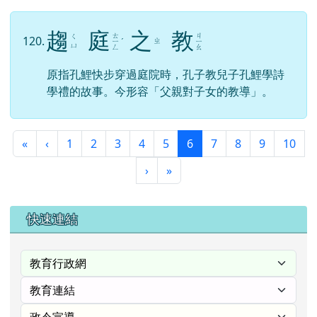
趨
庭
之
教
ㄊ
ㄐ
ㄑ
120.
ㄓ
ㄧ
ˊ
ㄧ
ㄩ
ㄥ
ㄠ
原指孔鯉快步穿過庭院時，孔子教兒子孔鯉學詩
學禮的故事。今形容「父親對子女的教導」。
第一頁
上一頁
(目前頁次)
«
‹
1
2
3
4
5
6
7
8
9
10
下一頁
最後頁
›
»
右邊區域內容
快速連結