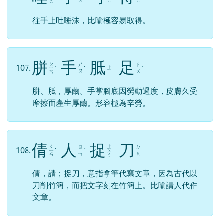
ㄡ
ㄜ
ㄜ
ㄛ
往手上吐唾沫，比喻極容易取得。
胼
手
胝
足
ㄆ
ㄕ
ㄗ
107.
ㄓ
ㄧ
ˊ
ˇ
ˊ
ㄡ
ㄨ
ㄢ
胼、胝，厚繭。手掌腳底因勞動過度，皮膚久受
摩擦而產生厚繭。形容極為辛勞。
倩
人
捉
刀
ㄑ
ㄓ
ㄖ
ㄉ
108.
ㄧ
ˋ
ˊ
ㄨ
ㄣ
ㄠ
ㄢ
ㄛ
倩，請；捉刀，意指拿筆代寫文章，因為古代以
刀削竹簡，而把文字刻在竹簡上。比喻請人代作
文章。