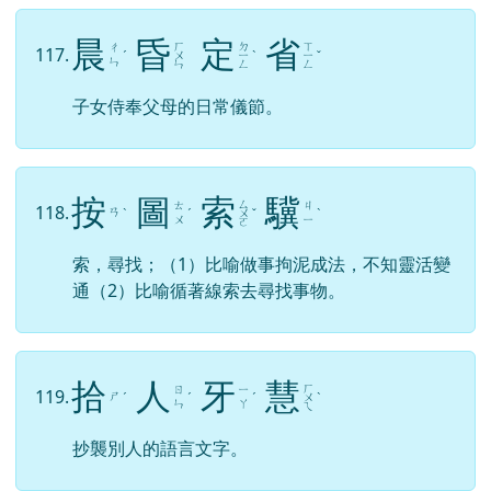
晨
昏
定
省
ㄏ
ㄉ
ㄒ
ㄔ
117.
ˊ
ㄨ
ㄧ
ˋ
ㄧ
ˇ
ㄣ
ㄣ
ㄥ
ㄥ
子女侍奉父母的日常儀節。
按
圖
索
驥
ㄙ
ㄊ
ㄐ
118.
ㄢ
ˋ
ˊ
ㄨ
ˇ
ˋ
ㄨ
ㄧ
ㄛ
索，尋找；（1）比喻做事拘泥成法，不知靈活變
通（2）比喻循著線索去尋找事物。
拾
人
牙
慧
ㄏ
ㄖ
ㄧ
119.
ㄕ
ˊ
ˊ
ˊ
ㄨ
ˋ
ㄣ
ㄚ
ㄟ
抄襲別人的語言文字。