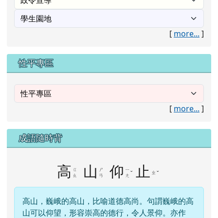
[
more...
]
性平專區
[
more...
]
成語隨時背
高
山
仰
止
ㄍ
ㄕ
ㄧ
ˇ
ㄓ
ˇ
ㄠ
ㄢ
ㄤ
高山，巍峨的高山，比喻道德高尚。句謂巍峨的高
山可以仰望，形容崇高的德行，令人景仰。亦作