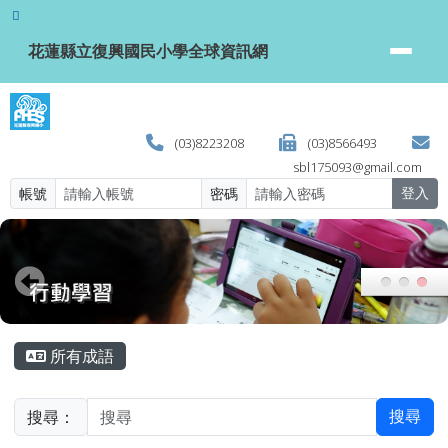
花蓮縣立復興國民小學全球資訊網
跳至主內容區
花蓮縣立復興國民小學全球資訊網
(03)8223208
(03)8566493
sbl175093@gmail.com
帳號
密碼
登入
頁尾區域
主內容區域
所有成語
搜尋：
搜尋