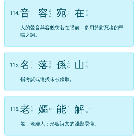
音
容
宛
在
ㄖ
ㄧ
ㄨ
ㄗ
114.
ㄨ
ˊ
ˇ
ˋ
ㄣ
ㄢ
ㄞ
ㄥ
人的聲音與容貌彷若在眼前，多用於對死者的弔
唁之詞。
名
落
孫
山
ㄇ
ㄌ
ㄙ
ㄕ
115.
ㄧ
ˊ
ㄨ
ˋ
ㄨ
ㄢ
ㄥ
ㄛ
ㄣ
指考試或選拔未被錄取。
老
嫗
能
解
ㄐ
ㄌ
ㄋ
116.
ㄩ
ˇ
ˋ
ˊ
ㄧ
ˇ
ㄠ
ㄥ
ㄝ
嫗，老婦人；形容詩文的淺顯易懂。