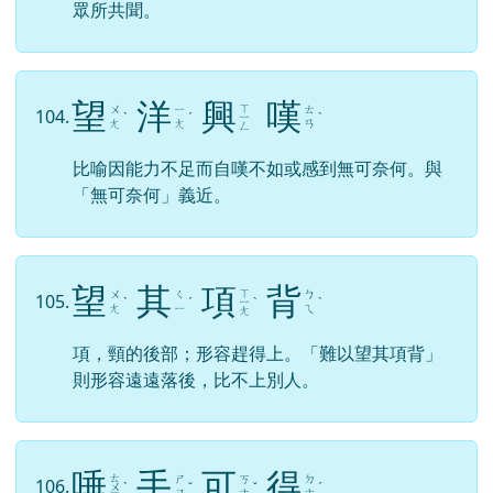
眾所共聞。
望
洋
興
嘆
ㄒ
ㄨ
ㄧ
ㄊ
104.
ˋ
ˊ
ㄧ
ˋ
ㄤ
ㄤ
ㄢ
ㄥ
比喻因能力不足而自嘆不如或感到無可奈何。與
「無可奈何」義近。
望
其
項
背
ㄒ
ㄨ
ㄑ
ㄅ
105.
ˋ
ˊ
ㄧ
ˋ
ˋ
ㄤ
ㄧ
ㄟ
ㄤ
項，頸的後部；形容趕得上。「難以望其項背」
則形容遠遠落後，比不上別人。
唾
手
可
得
ㄊ
ㄕ
ㄎ
ㄉ
106.
ㄨ
ˋ
ˇ
ˇ
ˊ