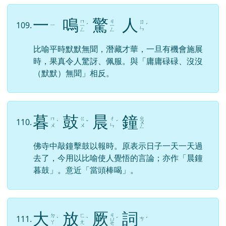
一
鳴
驚
人
ㄇ
ㄐ
ㄖ
109.
ㄧ
ㄧ
ˊ
ㄧ
ˊ
ㄣ
ㄥ
ㄥ
比喻平時默默無聞，潛藏才華，一旦有機會施展
時，果真令人驚訝、佩服。與「庸庸碌碌、沒沒
（默默）無聞」相反。
暮
鼓
晨
鐘
ㄓ
ㄇ
ㄍ
ㄔ
110.
ˋ
ˇ
ˊ
ㄨ
ㄨ
ㄨ
ㄣ
ㄥ
佛寺中敲鐘擊鼓以報時。原表示日子一天一天過
去了，今用以比喻使人覺悟的言論；亦作「晨鐘
暮鼓」。意近「當頭棒喝」。
大
放
厥
詞
ㄐ
ㄉ
ㄈ
111.
ㄘ
ˋ
ˋ
ㄩ
ˊ
ˊ
ㄚ
ㄤ
ㄝ