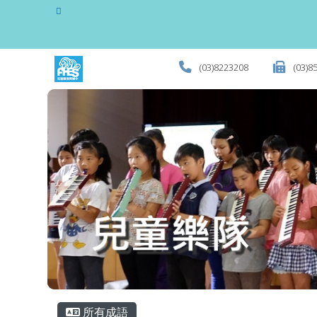
花蓮縣立復興國民小學全
跳至主內容區
(03)8223208
(03)8
頁尾區域
主內容區域
所有成語