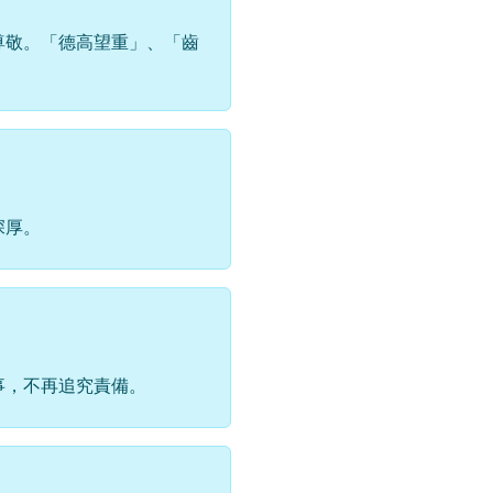
尊敬。「德高望重」、「齒
深厚。
事，不再追究責備。