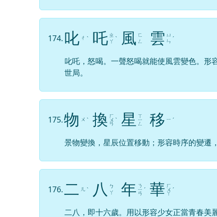
叱
吒
風
雲
ㄓ
ㄈ
ㄩ
174.
ㄔ
ˋ
ˋ
ˊ
ㄚ
ㄥ
ㄣ
叱吒，怒喝。一聲怒喝就能使風雲變色。形
世局。
物
換
星
移
ㄏ
ㄒ
175.
ㄨ
ㄧ
ˋ
ㄨ
ˋ
ㄧ
ˊ
ㄢ
ㄥ
景物變換，星辰位置移動；形容時序的變遷
二
八
年
華
ㄋ
ㄏ
ㄅ
176.
ㄦ
ˋ
ㄧ
ˊ
ㄨ
ˊ
ㄚ
ㄢ
ㄚ
二八，即十六歲。用以形容少女正當青春美