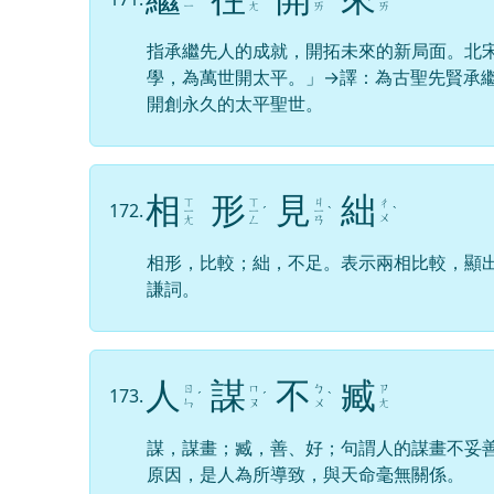
ㄧ
ㄤ
ㄞ
ㄞ
指承繼先人的成就，開拓未來的新局面。北
學，為萬世開太平。」→譯：為古聖先賢承
開創永久的太平聖世。
相
形
見
絀
ㄒ
ㄒ
ㄐ
ㄔ
172.
ㄧ
ㄧ
ˊ
ㄧ
ˋ
ˋ
ㄨ
ㄤ
ㄥ
ㄢ
相形，比較；絀，不足。表示兩相比較，顯
謙詞。
人
謀
不
臧
ㄖ
ㄇ
ㄅ
ㄗ
173.
ˊ
ˊ
ˋ
ㄣ
ㄡ
ㄨ
ㄤ
謀，謀畫；臧，善、好；句謂人的謀畫不妥
原因，是人為所導致，與天命毫無關係。