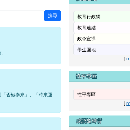
搜尋
信。
[
m
性平專區
同「否極泰來」、「時來運
[
m
成語隨時背