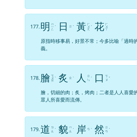
明
日
黃
花
ㄇ
ㄏ
ㄏ
177.
ㄖ
ㄧ
ˊ
ˋ
ㄨ
ˊ
ㄨ
ㄥ
ㄤ
ㄚ
原指時移事易，好景不常；今多比喻「過時
義。
膾
炙
人
口
ㄎ
ㄖ
ㄎ
178.
ㄓ
ㄨ
ˋ
ˋ
ˊ
ˇ
ㄣ
ㄡ
ㄞ
膾，切細的肉；炙，烤肉；二者是人人喜愛
眾人所喜愛而流傳。
道
貌
岸
然
ㄉ
ㄇ
ㄖ
179.
ㄢ
ˋ
ˋ
ˋ
ˊ
ㄠ
ㄠ
ㄢ