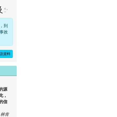
及
ㄐ
ˊ
ㄧ
，到
事效
語資料
的源
此，
的信
林肯