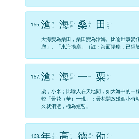
滄
海
桑
田
ㄊ
ㄘ
ㄏ
ㄙ
166.
ˇ
ㄧ
ˊ
ㄤ
ㄞ
ㄤ
ㄢ
大海變為桑田，桑田變為滄海。比喻世事變
塵」、「東海揚塵」（註：海面揚塵，已經
滄
海
一
粟
ㄘ
ㄏ
ㄙ
167.
ㄧ
ˇ
ˋ
ㄤ
ㄞ
ㄨ
粟，小米；比喻人在天地間，如大海中的一
較「曇花（華）一現」：曇花開放幾個小時
久就消逝，極為短暫。
年
高
德
劭
ㄋ
ㄍ
ㄉ
ㄕ
168.
ㄧ
ˊ
ˊ
ˋ
ㄠ
ㄜ
ㄠ
ㄢ