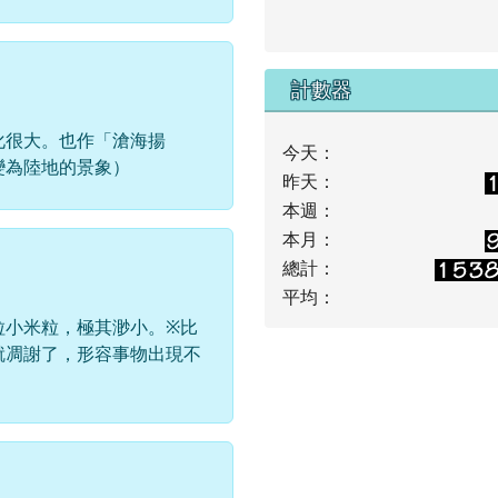
計數器
化很大。也作「滄海揚
今天：
變為陸地的景象）
昨天：
本週：
本月：
總計：
平均：
粒小米粒，極其渺小。※比
就凋謝了，形容事物出現不