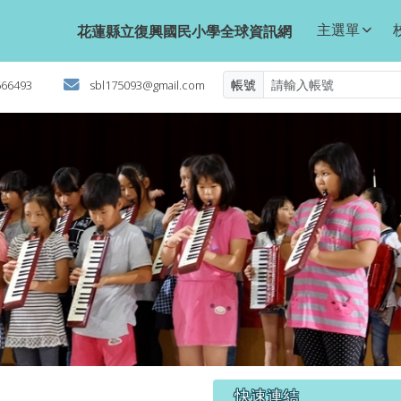
球資訊網
主選單
花蓮縣立復興國民小學全球資訊網
帳號
566493
sbl175093@gmail.com
右邊區域內容
快速連結