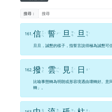
搜尋：
信
誓
旦
旦
ㄒ
ㄉ
ㄉ
161.
ㄕ
ㄧ
ˋ
ˋ
ˋ
ˋ
ㄢ
ㄢ
ㄣ
旦旦，誠懇的樣子，指誓言說得極為誠懇可
撥
雲
見
日
ㄐ
ㄅ
ㄩ
162.
ㄖ
ˊ
ㄧ
ˋ
ˋ
ㄛ
ㄣ
ㄢ
比喻事態轉為明朗或形容境遇由壞轉好。意
轉」。
中
流
砥
柱
ㄓ
ㄌ
ㄉ
ㄓ
163.
ㄨ
ㄧ
ˊ
ˇ
ˋ