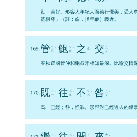
劭，美好。形容人年紀大而德行優美，受人
德俱尊」（註：齒，指年齡）義近。
管
鮑
之
交
ㄍ
ㄐ
ㄅ
169.
ㄓ
ㄨ
ˇ
ˋ
ㄧ
ㄠ
ㄢ
ㄠ
春秋齊國管仲和鮑叔牙相知最深。比喻交情
既
往
不
咎
ㄐ
ㄐ
ㄨ
ㄅ
170.
ˋ
ˇ
ˋ
ㄧ
ˋ
ㄧ
ㄤ
ㄨ
ㄡ
既，已經；咎，怪罪。形容對已經過去的錯
繼
往
開
來
ㄐ
ㄨ
ㄎ
ㄌ
171.
ˋ
ˇ
ˊ