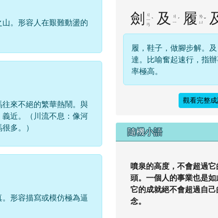
劍
及
履
ㄐ
ㄐ
ㄌ
ˋ
ˊ
ˇ
之山。形容人在艱難動盪的
ㄧ
ㄧ
ㄩ
ㄢ
履，鞋子，做腳步解。及
達。比喻奮起速行，指辦
率極高。
觀看完整成
馬往來不絕的繁華熱鬧。與
」義近。（川流不息：像河
馬很多。）
隨機小語
噴泉的高度，不會超過它
頭。一個人的事業也是如
它的成就絕不會超過自己
真。形容描寫或模仿極為逼
念。