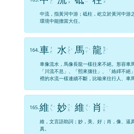
ㄧ
ㄨ
ㄥ
ㄡ
中流，指黃河中游；砥柱，屹立於黃河中游
環境中能擔當大任。
車
水
馬
龍
ㄕ
ㄌ
ㄔ
ㄇ
164.
ㄨ
ˇ
ˇ
ㄨ
ˊ
ㄜ
ㄚ
ㄟ
ㄥ
車像流水，馬像長龍一樣往來不絕。形容車
「川流不息」、「熙來攘往」、「絡繹不絕
裡的水流一樣連續不斷，比喻來往行人、車
維
妙
維
肖
ㄇ
ㄒ
ㄨ
ㄨ
165.
ˊ
ㄧ
ˋ
ˊ
ㄧ
ˋ
ㄟ
ㄟ
ㄠ
ㄠ
維，文言語助詞；妙，美、好；肖，像、逼
真。