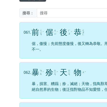
搜尋：
前
倨
後
恭
ㄑ
ㄍ
ㄐ
ㄏ
061.
ㄧ
ˊ
ˋ
ˋ
ㄨ
ㄩ
ㄡ
ㄢ
ㄥ
倨，傲慢；先前態度傲慢，後又轉為恭敬。
不一。
暴
殄
天
物
ㄊ
ㄊ
ㄅ
062.
ㄨ
ˋ
ㄧ
ˇ
ㄧ
ˋ
ㄠ
ㄢ
ㄢ
暴，損害、糟蹋；殄，滅絕；天物，指鳥獸
絕自然界的生物；後泛指對物品不知愛惜，