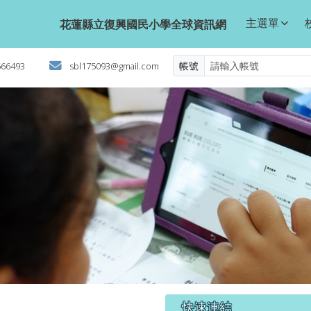
球資訊網
主選單
花蓮縣立復興國民小學全球資訊網
帳號
566493
sbl175093@gmail.com
右邊區域內容
快速連結