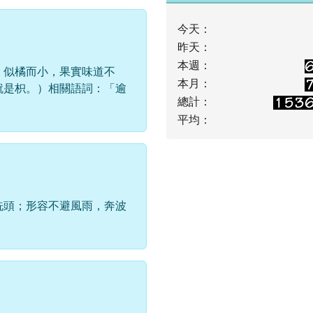
今天：
昨天：
本週：
，似橘而小，果實味道不
本月：
就是枳。）相關語詞：「逾
總計：
平均：
洗頭；形容不避風雨，奔波