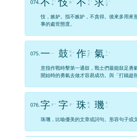
不
忮
不
求
ㄅ
ㄅ
074.
ㄓ
ˋ
ˋ
ˋ
ㄧ
ˊ
ㄨ
ㄨ
ㄡ
忮，嫉妒。指不嫉妒，不貪得。後來多用來
事的處世態度。
一
鼓
作
氣
ㄗ
ㄍ
ㄑ
075.
ㄧ
ˇ
ㄨ
ˋ
ˋ
ㄨ
ㄧ
ㄛ
意指作戰時擊第一通鼓，戰士們最能鼓足勇
開始時的勇氣去做才容易成功。與「打鐵趁
字
字
珠
璣
ㄓ
ㄐ
076.
ㄗ
ㄗ
ˋ
ˋ
ㄨ
ㄧ
珠璣，比喻優美的文章或詞句。形容句子或