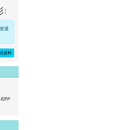
彰
ㄓ
ㄤ
使過
語資料
KIPP