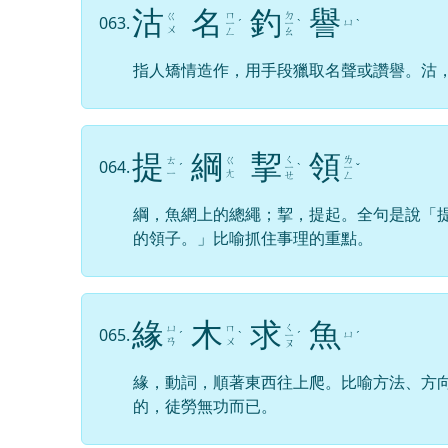
沽
名
釣
譽
ㄇ
ㄉ
ㄍ
063.
ㄩ
ㄧ
ˊ
ㄧ
ˋ
ˋ
ㄨ
ㄥ
ㄠ
指人矯情造作，用手段獵取名聲或讚譽。沽
提
綱
挈
領
ㄑ
ㄌ
ㄊ
ㄍ
064.
ˊ
ㄧ
ˋ
ㄧ
ˇ
ㄧ
ㄤ
ㄝ
ㄥ
綱，魚網上的總繩；挈，提起。全句是說「
的領子。」比喻抓住事理的重點。
緣
木
求
魚
ㄑ
ㄩ
ㄇ
065.
ㄩ
ˊ
ˋ
ㄧ
ˊ
ˊ
ㄢ
ㄨ
ㄡ
緣，動詞，順著東西往上爬。比喻方法、方
的，徒勞無功而已。