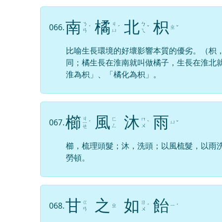
南
橘
北
枳
ㄋ
ㄐ
ㄅ
066.
ㄓ
ˊ
ˊ
ˇ
ˇ
ㄢ
ㄩ
ㄟ
比喻生長環境的好壞影響本質的優劣。（枳
同；橘生長在淮南就叫做橘子，生長在淮北
淮為枳」、「橘化為枳」。
櫛
風
沐
雨
ㄐ
ㄈ
ㄇ
067.
ㄩ
ㄧ
ˊ
ˋ
ˇ
ㄥ
ㄨ
ㄝ
櫛，梳理頭髮；沐，洗頭；以風梳髮，以雨
勞頓。
甘
之
如
飴
ㄍ
ㄖ
068.
ㄓ
ㄧ
ˊ
ˊ
ㄢ
ㄨ