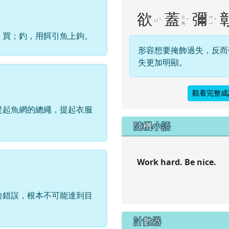
欲
蓋
彌
ㄍ
ㄇ
ㄩ
ˋ
ˋ
ˊ
ㄞ
ㄧ
，買；釣，用餌引魚上鉤。
形容想要掩飾過失，反而
失更加明顯。
觀看完整成
提起魚網的總繩，提起衣服
隨機小語
Work hard. Be nice.
向錯誤，根本不可能達到目
計數器