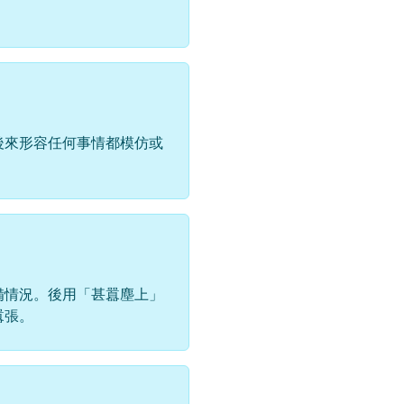
後來形容任何事情都模仿或
備情況。後用「甚囂塵上」
囂張。