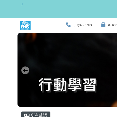
花蓮縣立復興國民小學全
跳至主內容區
(03)8223208
(03)8
頁尾區域
主內容區域
所有成語