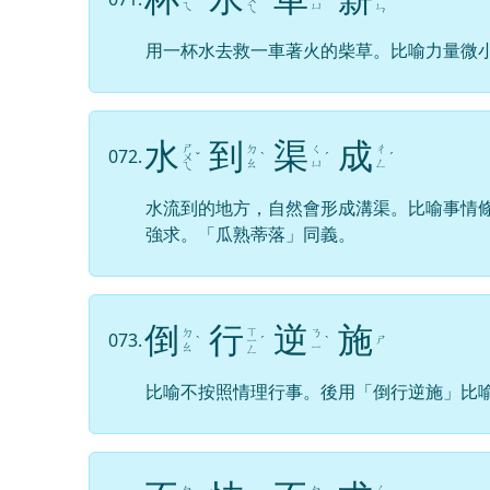
ㄟ
ㄩ
ㄟ
ㄣ
用一杯水去救一車著火的柴草。比喻力量微
水
到
渠
成
ㄕ
ㄉ
ㄑ
ㄔ
072.
ㄨ
ˇ
ˋ
ˊ
ˊ
ㄠ
ㄩ
ㄥ
ㄟ
水流到的地方，自然會形成溝渠。比喻事情
強求。「瓜熟蒂落」同義。
倒
行
逆
施
ㄒ
ㄉ
ㄋ
073.
ㄕ
ˋ
ㄧ
ˊ
ˋ
ㄠ
ㄧ
ㄥ
比喻不按照情理行事。後用「倒行逆施」比
ㄑ