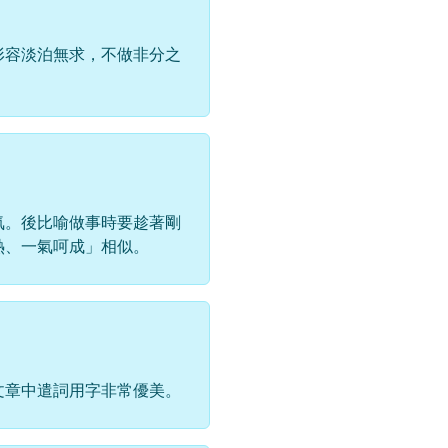
形容淡泊無求，不做非分之
氣。後比喻做事時要趁著剛
熱、一氣呵成」相似。
文章中遣詞用字非常優美。