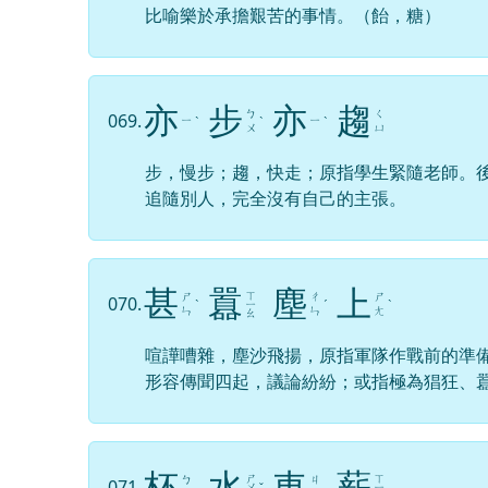
比喻樂於承擔艱苦的事情。（飴，糖）
亦
步
亦
趨
ㄅ
ㄑ
069.
ㄧ
ㄧ
ˋ
ˋ
ˋ
ㄨ
ㄩ
步，慢步；趨，快走；原指學生緊隨老師。
追隨別人，完全沒有自己的主張。
甚
囂
塵
上
ㄒ
ㄕ
ㄔ
ㄕ
070.
ˋ
ㄧ
ˊ
ˋ
ㄣ
ㄣ
ㄤ
ㄠ
喧譁嘈雜，塵沙飛揚，原指軍隊作戰前的準
形容傳聞四起，議論紛紛；或指極為猖狂、
杯
水
車
薪
ㄕ
ㄒ
ㄅ
ㄐ
071.
ㄨ
ˇ
ㄧ