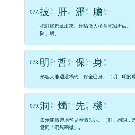
披
肝
瀝
膽
ㄆ
ㄍ
ㄌ
ㄉ
077.
ˋ
ˇ
ㄧ
ㄢ
ㄧ
ㄢ
把肝膽都拿出來。比喻做人極為真誠坦白。
陳」解）
明
哲
保
身
ㄇ
ㄓ
ㄅ
ㄕ
078.
ㄧ
ˊ
ˊ
ˇ
ㄜ
ㄠ
ㄣ
ㄥ
形容人能迴避禍患，保全己身。（明，明於
洞
燭
先
機
ㄉ
ㄒ
ㄓ
ㄐ
079.
ㄨ
ˋ
ˊ
ㄧ
ㄨ
ㄧ
ㄥ
ㄢ
表示能清楚地預見事情先兆。（洞，副詞，
意同「洞燭幽微」。