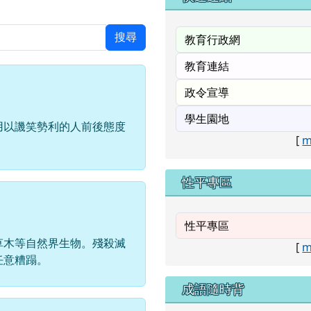
搜尋
用以譏笑勢利的人前後態度
[
m
性平專區
草木等自然界生物。殘殺滅
[
m
任意糟蹋。
成語隨時背