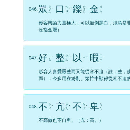
眾
口
鑠
金
ㄓ
ㄕ
ㄐ
ㄎ
046.
ㄨ
ˋ
ˇ
ㄨ
ˋ
ㄧ
ㄡ
ㄥ
ㄛ
ㄣ
形容輿論力量極大，可以顛倒黑白，混淆是
泛指金屬）
好
整
以
暇
ㄒ
ㄏ
ㄓ
047.
ㄧ
ˋ
ˇ
ˇ
ㄧ
ˊ
ㄠ
ㄥ
ㄚ
形容人喜愛嚴整而又能從容不迫（註：整，
而）；今多用在紛亂、繁忙中顯得從容不迫
不
亢
不
卑
ㄅ
ㄎ
ㄅ
ㄅ
048.
ˋ
ˋ
ˋ
ㄨ
ㄤ
ㄨ
ㄟ
不高傲也不自卑。（亢：高。）