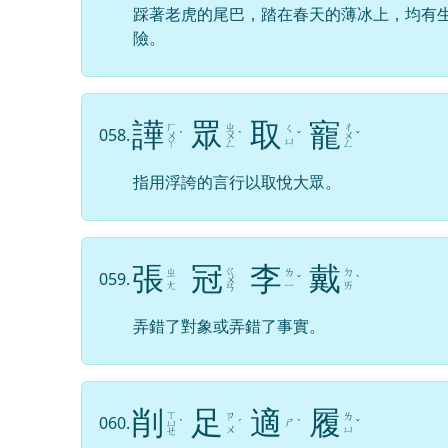
踩著老虎的尾巴，踏在春天的薄冰上，均有
險。
譁
眾
取
寵
ㄏ
ㄓ
ㄔ
ㄑ
058.
ㄨ
ˊ
ㄨ
ˋ
ˇ
ㄨ
ˇ
ㄩ
ㄚ
ㄥ
ㄥ
指用浮誇的言行以取悅大眾。
張
冠
李
戴
ㄍ
ㄓ
ㄌ
ㄉ
059.
ㄨ
ˇ
ˋ
ㄤ
ㄧ
ㄞ
ㄢ
弄錯了對象或弄錯了事實。
削
足
適
履
ㄒ
ㄗ
ㄌ
060.
ㄕ
ㄩ
ˋ
ˊ
ˋ
ˇ
ㄨ
ㄩ
ㄝ