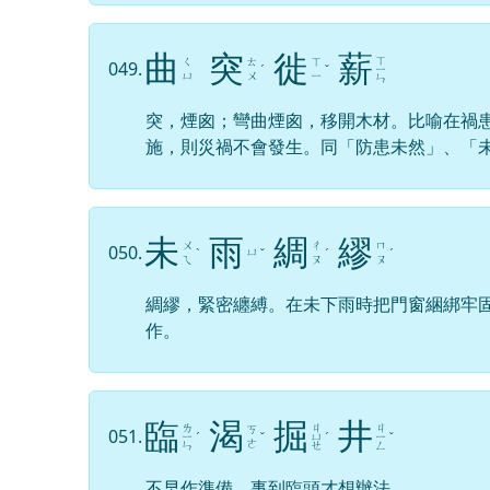
曲
突
徙
薪
ㄒ
ㄑ
ㄊ
ㄒ
049.
ˊ
ˇ
ㄧ
ㄩ
ㄨ
ㄧ
ㄣ
突，煙囪；彎曲煙囪，移開木材。比喻在禍
施，則災禍不會發生。同「防患未然」、「
未
雨
綢
繆
ㄨ
ㄔ
ㄇ
050.
ㄩ
ˋ
ˇ
ˊ
ˊ
ㄟ
ㄡ
ㄡ
綢繆，緊密纏縛。在未下雨時把門窗綑綁牢
作。
臨
渴
掘
井
ㄌ
ㄐ
ㄐ
ㄎ
051.
ㄧ
ˊ
ˇ
ㄩ
ˊ
ㄧ
ˇ
ㄜ
ㄣ
ㄝ
ㄥ
不早作準備，事到臨頭才想辦法。