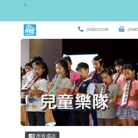
花蓮縣立復興國民小學全
跳至主內容區
(03)8223208
(03)8
頁尾區域
主內容區域
所有成語