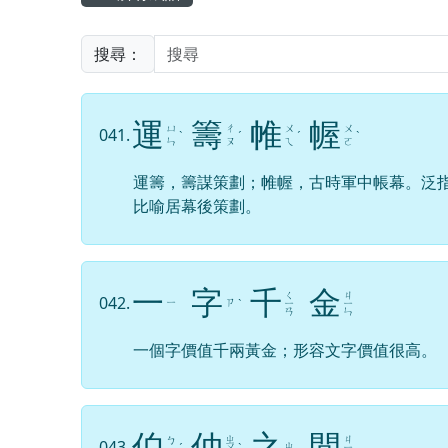
搜尋：
運
籌
帷
幄
ㄩ
ㄔ
ㄨ
ㄨ
041.
ˋ
ˊ
ˊ
ˋ
ㄣ
ㄡ
ㄟ
ㄛ
運籌，籌謀策劃；帷幄，古時軍中帳幕。泛
比喻居幕後策劃。
一
字
千
金
ㄑ
ㄐ
042.
ㄧ
ㄗ
ˋ
ㄧ
ㄧ
ㄢ
ㄣ
一個字價值千兩黃金；形容文字價值很高。
伯
仲
之
間
ㄓ
ㄐ
ㄅ
043.
ㄓ
ˊ
ㄨ
ˋ
ㄧ