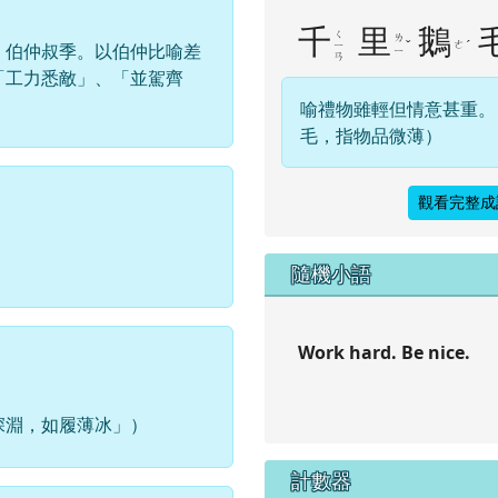
千
里
鵝
ㄑ
ㄌ
ˇ
ㄜ
ˊ
：伯仲叔季。以伯仲比喻差
ㄧ
ㄧ
ㄢ
「工力悉敵」、「並駕齊
喻禮物雖輕但情意甚重。
毛，指物品微薄）
觀看完整成
隨機小語
Work hard. Be nice.
深淵，如履薄冰」）
計數器