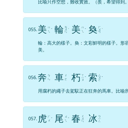
比喻只作空想，難收實效。（羨，希望得到
美
輪
美
奐
ㄌ
ㄏ
ㄇ
ㄇ
055.
ˇ
ㄨ
ˊ
ˇ
ㄨ
ˋ
ㄟ
ㄟ
ㄣ
ㄢ
輪：高大的樣子。奐：文彩鮮明的樣子。形
美。
奔
車
朽
索
ㄒ
ㄙ
ㄅ
ㄔ
056.
ㄧ
ˇ
ㄨ
ˇ
ㄣ
ㄜ
ㄡ
ㄛ
用腐朽的繩子去駕馭正在狂奔的馬車。比喻
虎
尾
春
冰
ㄔ
ㄅ
ㄏ
ㄨ
057.
ˇ
ˇ
ㄨ
ㄧ
ㄨ
ㄟ
ㄣ
ㄥ