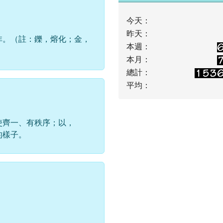
今天：
昨天：
非。（註：鑠，熔化；金，
本週：
本月：
總計：
平均：
使齊一、有秩序；以，
的樣子。