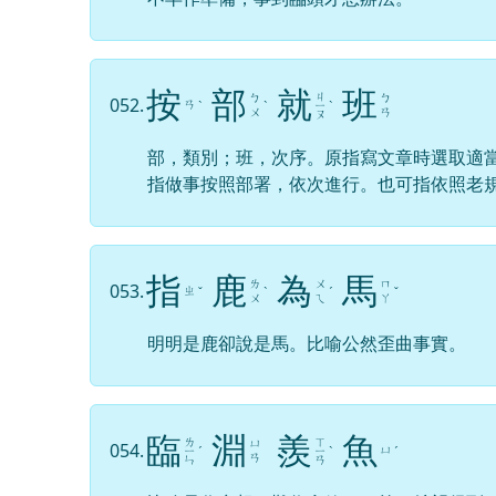
按
部
就
班
ㄐ
ㄅ
ㄅ
052.
ㄢ
ˋ
ˋ
ㄧ
ˋ
ㄨ
ㄢ
ㄡ
部，類別；班，次序。原指寫文章時選取適
指做事按照部署，依次進行。也可指依照老
指
鹿
為
馬
ㄌ
ㄨ
ㄇ
053.
ㄓ
ˇ
ˋ
ˊ
ˇ
ㄨ
ㄟ
ㄚ
明明是鹿卻說是馬。比喻公然歪曲事實。
臨
淵
羨
魚
ㄌ
ㄒ
ㄩ
054.
ㄩ
ㄧ
ˊ
ㄧ
ˋ
ˊ
ㄢ
ㄣ
ㄢ