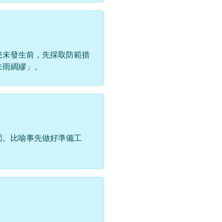
患未發生前，先採取防範措
未雨綢繆」。
固。比喻事先做好準備工