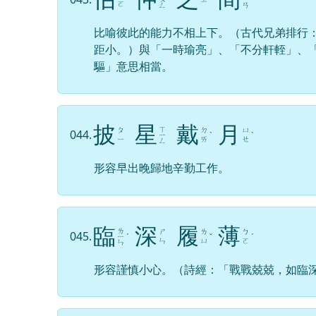
ㄛ
ㄥ
ㄢ
比喻彼此的能力不相上下。（古代兄弟排行
距小。）與「一時瑜亮」、「不分軒輊」、
驅」意思相當。
披
星
戴
月
ㄒ
ㄆ
ㄉ
ㄩ
044.
ㄧ
ˋ
ˋ
ㄧ
ㄞ
ㄝ
ㄥ
形容早出晚歸地辛勤工作。
臨
深
履
薄
ㄌ
ㄕ
ㄌ
ㄅ
045.
ㄧ
ˊ
ˇ
ˊ
ㄣ
ㄩ
ㄛ
ㄣ
形容謹慎小心。（詩經：「戰戰兢兢，如臨