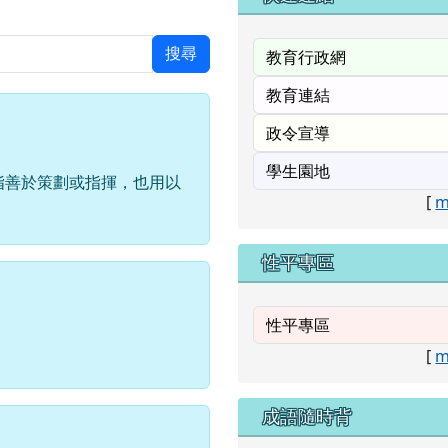
搜尋
指善於策劃或指揮，也用以
[
m
性平專區
[
m
成語隨時背