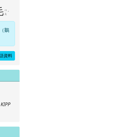
毛
ㄇ
ˊ
ㄠ
（鵝
語資料
KIPP