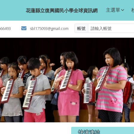
球資訊網
主選單
花蓮縣立復興國民小學全球資訊網
帳號
566493
sbl175093@gmail.com
右邊區域內容
快速連結