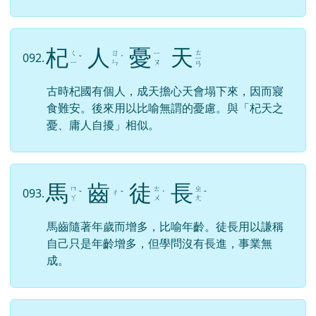
杞
人
憂
天
ㄊ
ㄑ
ㄖ
ㄧ
092.
ˇ
ˊ
ㄧ
ㄧ
ㄣ
ㄡ
ㄢ
古時杞國有個人，成天擔心天會塌下來，因而寢
食難安。後來用以比喻無謂的憂慮。與「杞天之
憂、庸人自擾」相似。
馬
齒
徒
長
ㄇ
ㄊ
ㄓ
093.
ㄔ
ˇ
ˇ
ˊ
ˇ
ㄚ
ㄨ
ㄤ
馬齒隨著年歲而增多，比喻年齡。徒長用以謙稱
自己只是年齡增多，但學問沒有長進，事業無
成。