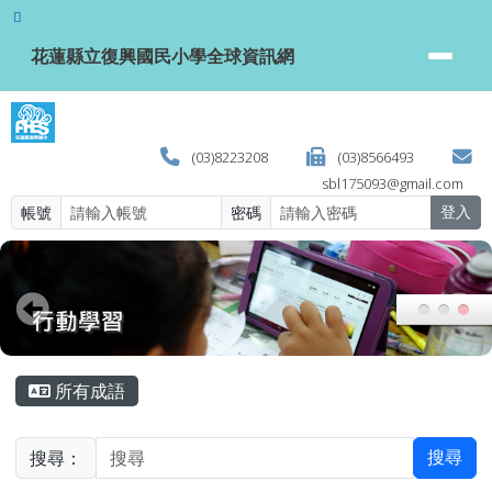
花蓮縣立復興國民小學全球資訊網
跳至主內容區
花蓮縣立復興國民小學全球資訊網
(03)8223208
(03)8566493
sbl175093@gmail.com
帳號
密碼
登入
頁尾區域
主內容區域
所有成語
搜尋：
搜尋