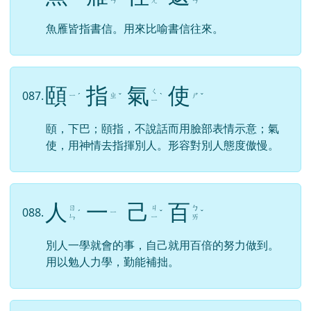
ㄢ
ㄤ
ㄢ
魚雁皆指書信。用來比喻書信往來。
頤
指
氣
使
ㄑ
087.
ㄧ
ㄓ
ㄕ
ˊ
ˇ
ˋ
ˇ
ㄧ
頤，下巴；頤指，不說話而用臉部表情示意；氣
使，用神情去指揮別人。形容對別人態度傲慢。
人
一
己
百
ㄖ
ㄐ
ㄅ
088.
ㄧ
ˊ
ˇ
ˇ
ㄣ
ㄧ
ㄞ
別人一學就會的事，自己就用百倍的努力做到。
用以勉人力學，勤能補拙。