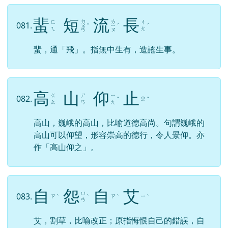
蜚
短
流
長
ㄉ
ㄌ
ㄈ
ㄔ
081.
ㄨ
ˇ
ㄧ
ˊ
ˊ
ㄟ
ㄤ
ㄢ
ㄡ
蜚，通「飛」。指無中生有，造謠生事。
高
山
仰
止
ㄍ
ㄕ
ㄧ
082.
ㄓ
ˇ
ˇ
ㄠ
ㄢ
ㄤ
高山，巍峨的高山，比喻道德高尚。句謂巍峨的
高山可以仰望，形容崇高的德行，令人景仰。亦
作「高山仰之」。
自
怨
自
艾
ㄩ
083.
ㄗ
ㄗ
ㄧ
ˋ
ˋ
ˋ
ˋ
ㄢ
艾，割草，比喻改正；原指悔恨自己的錯誤，自