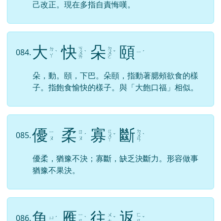
己改正。現在多指自責悔嘆。
大
快
朵
頤
ㄎ
ㄉ
ㄉ
084.
ㄧ
ˋ
ㄨ
ˋ
ㄨ
ˇ
ˊ
ㄚ
ㄞ
ㄛ
朵，動。頤，下巴。朵頤，指動著腮頰欲食的樣
子。指飽食愉快的樣子。與「大飽口福」相似。
優
柔
寡
斷
ㄍ
ㄉ
ㄧ
ㄖ
085.
ˊ
ㄨ
ˇ
ㄨ
ˋ
ㄡ
ㄡ
ㄚ
ㄢ
優柔，猶豫不決；寡斷，缺乏決斷力。形容做事
猶豫不果決。
魚
雁
往
返
ㄧ
ㄨ
ㄈ
086.
ㄩ
ˊ
ˋ
ˇ
ˇ