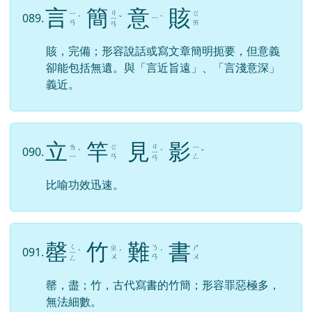
言
簡
意
賅
ㄐ
ㄧ
ㄍ
089.
ㄧ
ˊ
ㄧ
ˇ
ˋ
ㄢ
ㄞ
ㄢ
賅，完備；形容說話或寫文章簡明扼要，但意義
卻能包括無遺。與「言近旨遠」、「言淺意深」
義近。
立
竿
見
影
ㄐ
ㄌ
ㄍ
ㄧ
090.
ˋ
ㄧ
ˋ
ˇ
ㄧ
ㄢ
ㄥ
ㄢ
比喻功效迅速。
罄
竹
難
書
ㄑ
ㄓ
ㄋ
ㄕ
091.
ㄧ
ˋ
ˊ
ˊ
ㄨ
ㄢ
ㄨ
ㄥ
罄，盡；竹，古代寫書的竹簡；形容罪惡極多，
無法細數。