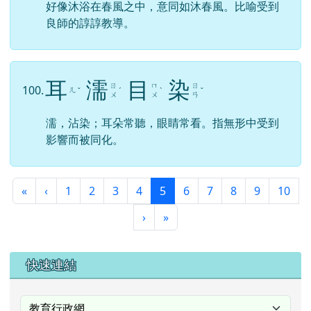
好像沐浴在春風之中，意同如沐春風。比喻受到
良師的諄諄教導。
耳
濡
目
染
ㄖ
ㄇ
ㄖ
100.
ㄦ
ˇ
ˊ
ˋ
ˇ
ㄨ
ㄨ
ㄢ
濡，沾染；耳朵常聽，眼睛常看。指無形中受到
影響而被同化。
第一頁
上一頁
(目前頁次)
«
‹
1
2
3
4
5
6
7
8
9
10
下一頁
最後頁
›
»
右邊區域內容
快速連結