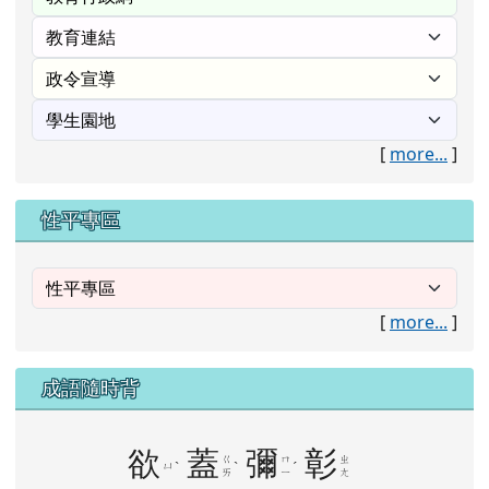
[
more...
]
性平專區
[
more...
]
成語隨時背
欲
蓋
彌
彰
ㄍ
ㄇ
ㄓ
ㄩ
ˋ
ˋ
ˊ
ㄞ
ㄧ
ㄤ