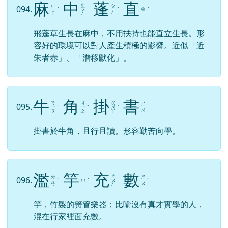
麻
中
蓬
直
ㄓ
ㄇ
ㄆ
094.
ㄓ
ˊ
ㄨ
ˊ
ˊ
ㄚ
ㄥ
ㄥ
飛蓬草生長在麻中，不用扶持也能直立生長。形
容好的環境可以對人產生積極的影響。近似「近
朱者赤」、「潛移默化」。
牛
角
掛
書
ㄋ
ㄐ
ㄍ
ㄕ
095.
ㄧ
ˊ
ㄧ
ˇ
ㄨ
ˋ
ㄨ
ㄡ
ㄠ
ㄚ
掛書於牛角，且行且讀。形容勤苦向學。
濫
竽
充
數
ㄔ
ㄌ
ㄕ
096.
ㄩ
ˋ
ˊ
ㄨ
ˋ
ㄢ
ㄨ
ㄥ
竽，竹製的簧管樂器；比喻沒有真才實學的人，
混在行家裡面充數。