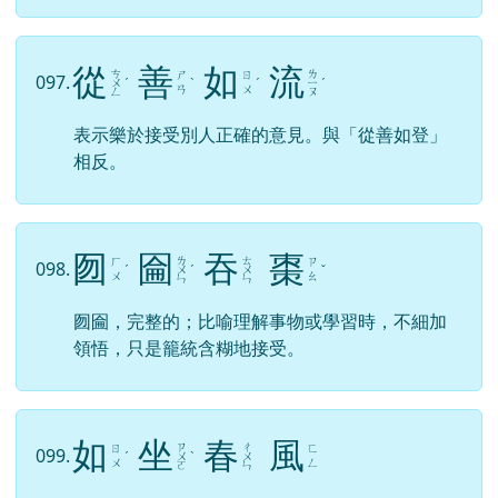
從
善
如
流
ㄘ
ㄌ
ㄕ
ㄖ
097.
ㄨ
ˊ
ˋ
ˊ
ㄧ
ˊ
ㄢ
ㄨ
ㄥ
ㄡ
表示樂於接受別人正確的意見。與「從善如登」
相反。
囫
圇
吞
棗
ㄌ
ㄊ
ㄏ
ㄗ
098.
ˊ
ㄨ
ˊ
ㄨ
ˇ
ㄨ
ㄠ
ㄣ
ㄣ
囫圇，完整的；比喻理解事物或學習時，不細加
領悟，只是籠統含糊地接受。
如
坐
春
風
ㄗ
ㄔ
ㄖ
ㄈ
099.
ˊ
ㄨ
ˋ
ㄨ
ㄨ
ㄥ
ㄛ
ㄣ